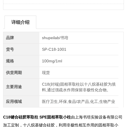
详细介绍
品牌
shupeilab/书培
货号
SP-C18-1001
规格
100mg/1ml
供货周期
现货
C18(封端)固相萃取柱以十八烷基硅胶为填
主要用途
料,通过强疏水作用保留非极性化合物。
应用领域
医疗卫生,环保,食品/农产品,化工,生物产业
C18键合硅胶萃取柱 SPE固相萃取小柱
由上海书培实验设备有限公司
加工定制，十八烷基键合硅胶，利用非极性相互作用的固相萃取小