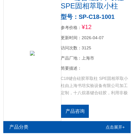
SPE固相萃取小柱
型号：SP-C18-1001
¥12
参考价格：
更新时间：2026-04-07
访问次数：3125
产品厂地：上海市
简要描述：
C18键合硅胶萃取柱 SPE固相萃取小
柱由上海书培实验设备有限公司加工
定制，十八烷基键合硅胶，利用非极
性相互作用的固相萃取小柱。通过疏
水性作用萃取非极性化合物，选择性
产品咨询
强能保留大多数有机物，具有高键合
密度、低流失、高回收率等特点。广
产品分类
点击展开+
发用于环境、食品安全等领域。pH值