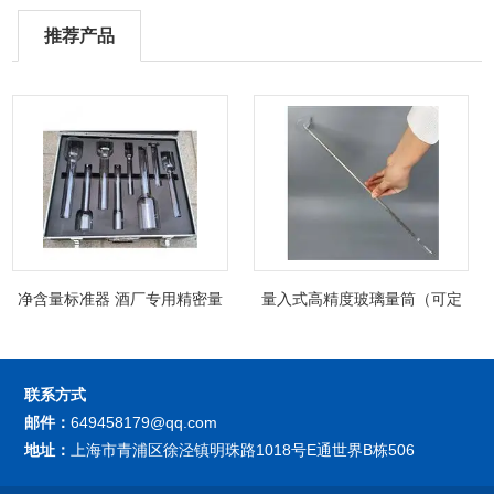
推荐产品
净含量标准器 酒厂专用精密量
量入式高精度玻璃量筒（可定
筒（可过检）
制精密过检）
联系方式
邮件：
649458179@qq.com
地址：
上海市青浦区徐泾镇明珠路1018号E通世界B栋506