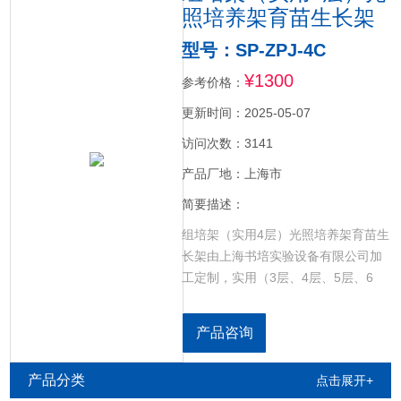
照培养架育苗生长架
型号：SP-ZPJ-4C
¥1300
参考价格：
更新时间：2025-05-07
访问次数：3141
产品厂地：上海市
简要描述：
组培架（实用4层）光照培养架育苗生
长架由上海书培实验设备有限公司加
工定制，实用（3层、4层、5层、6
层、7层），每层配两支灯（T5，T8
可以自由选择），可以根据使用需求
产品咨询
定制。
产品分类
点击展开+