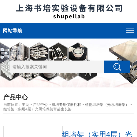
网站导航
产品中心
当前位置：
主页
>
产品中心
>
组培专用仪器耗材
>
植物组培架（光照培养架）
>
组培架（实用4层）光照培养架育苗生长架
组培架（实用4层）光