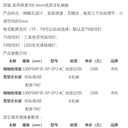
层板:采用厚度为0.4mm优质冷轧钢板
产品特点：蝴蝶孔设计，安装便捷，无螺丝，每层上下自由调节，小
调节间距5mm
每层配两支灯（T5，T8可以自由选择）默认是T5组培灯
T5组培灯：三基色荧光组培灯。
T8组培灯：LED全光谱植物灯。
产品参数介绍：
名称
规格（
mm
）
型号
材质
单价（元）
品牌
植物组培架
1300*500*20
SP-ZPJ-4C
优质
Q235
1300
书培
育苗生长架
00
实用
4
层
冷轧钢
配套
T5
灯
植物组培架
1300*500*20
SP-ZPJ-4C
优质
Q235
1300
书培
育苗生长架
00
实用
4
层
冷轧钢
配套
T8
灯
其它相关规格参数表：
名称
规格（
mm
）
型号
材质
单价（元）
品牌