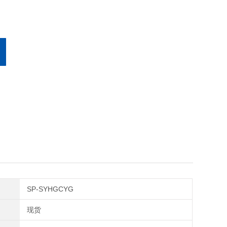
SP-SYHGCYG
现货