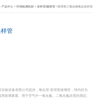
>
产品中心
>
环境检测耗材
>
采样管/吸附管
>双球形三氧化铬氧化采样管
采样管
培实验设备有限公司提供，氧化管:双球形玻璃管，球内径为
两端用玻璃塞紧。用于空气中一氧化氮，二氧化氮浓度的测定。