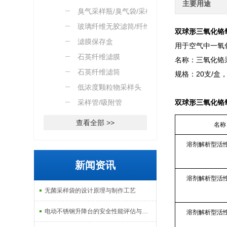
主要用途
臭气采样瓶/臭气袋/采样
桶
玻璃纤维无胶滤筒/纤维素
双球形三氧化铬
滤筒
滤膜保存盒
用于空气中一氧
石英纤维滤膜
名称：三氧化铬
石英纤维滤筒
规格：20支/盒
低浓度颗粒物采样头
采样管/吸附管
双球形三氧化铬
查看全部 >>
名称
溶剂解析型活
新闻资讯
溶剂解析型活
无菌采样袋的设计原理与制作工艺
电动不锈钢升降台的安全性能评估与控制
溶剂解析型活