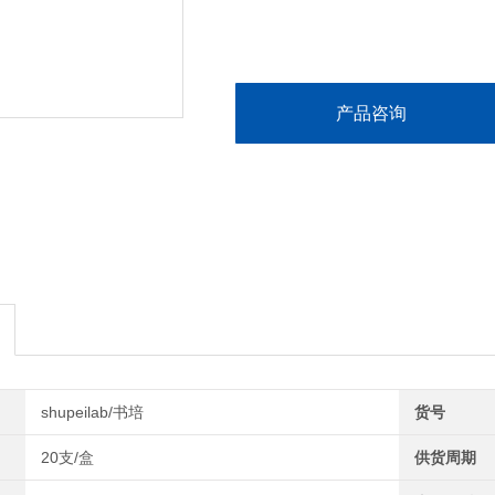
产品咨询
shupeilab/书培
货号
20支/盒
供货周期