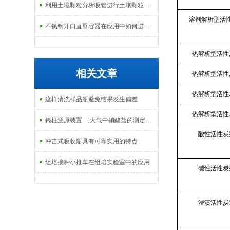
利用土壤颗粒分析吸管进行土壤颗粒定量分析的研究
溶剂解析型活
不锈钢开口直壁容器在应用中如何进行维护和保养？
热解析型活性
相关文章
热解析型活性
热解析型活性
这样清洗样品瓶避免结果发生偏差
热解析型活性
镉柱还原装置 （大气中硝酸盐的测定方法）
酸性活性炭
冲击式吸收瓶具有可靠实用的特点
组培接种小推车在组培实验室中的应用
碱性活性炭
浸渍活性炭