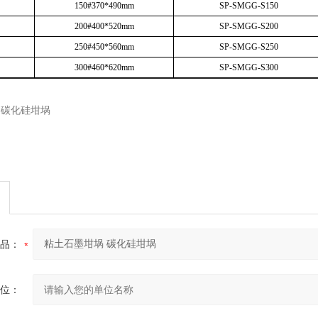
150#370*490mm
SP-SMGG-S150
200#400*520mm
SP-SMGG-S200
250#450*560mm
SP-SMGG-S250
300#460*620mm
SP-SMGG-S300
品：
位：