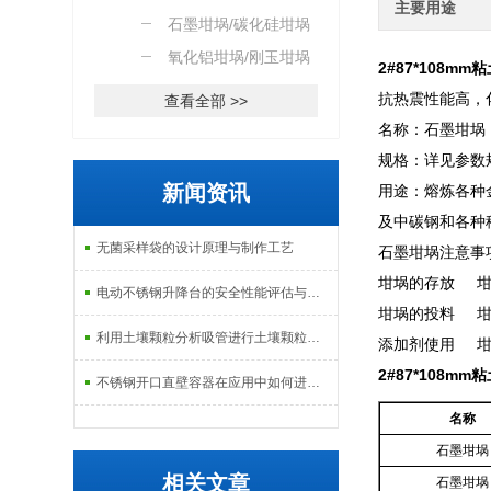
主要用途
石墨坩埚/碳化硅坩埚
氧化铝坩埚/刚玉坩埚
2#87*108mm
粘
抗热震性能高，
查看全部 >>
名称：石墨坩埚
规格：详见参数
新闻资讯
用途：熔炼各种
及中碳钢和各种
无菌采样袋的设计原理与制作工艺
石墨坩埚注意事
坩埚的存放 
电动不锈钢升降台的安全性能评估与控制
坩埚的投料 
利用土壤颗粒分析吸管进行土壤颗粒定量分析的研究
添加剂使用 
2#87*108mm
粘
不锈钢开口直壁容器在应用中如何进行维护和保养？
名称
石墨坩埚
相关文章
石墨坩埚