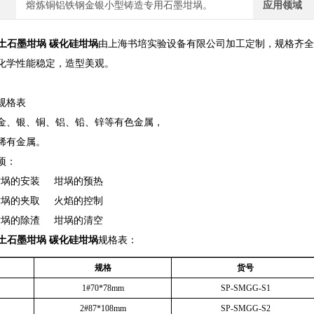
熔炼铜铝铁钢金银小型铸造专用石墨坩埚。
应用领域
土石墨坩埚 碳化硅坩埚
由上海书培实验设备有限公司加工定制，规格齐
化学性能稳定，造型美观。
规格表
金、银、铜、铝、铅、锌等有色金属，
稀有金属。
项：
坩埚的安装 坩埚的预热
坩埚的夹取 火焰的控制
坩埚的除渣 坩埚的清空
土石墨坩埚 碳化硅坩埚
规格表：
规格
货号
1#70*78mm
SP-SMGG-S1
2#87*108mm
SP-SMGG-S2