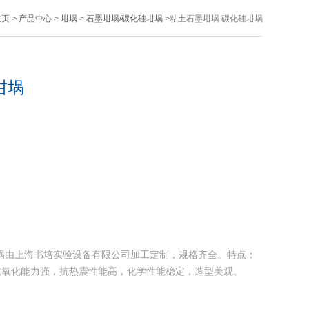
主页
>
产品中心
>
坩埚
>
石墨坩埚/碳化硅坩埚
>粘土石墨坩埚 碳化硅坩埚
坩埚
化硅坩埚由上海书培实验设备有限公司加工定制，规格齐全。特点：
抗氧化能力强，抗热震性能高，化学性能稳定，造型美观。