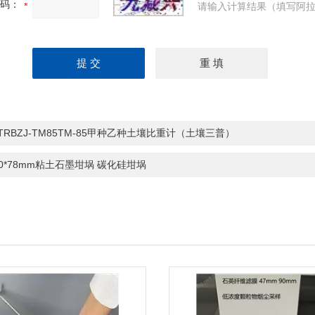
码：
请输入计算结果（填写阿拉
-TRBZJ-TM85TM-85甲种乙种土壤比重计（土壤三普）
70*78mm粘土石墨坩埚 碳化硅坩埚