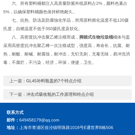
六、所有塑料桶都注入高质量防紫外线原料占2%，颜料色素占
5%，以确保塑料桶颜色保持鲜艳耐久。
七、抗热、防冻及防腐蚀化学品，所用原料熔化温度不低120摄
氏度，自燃温度不低于350摄氏度及软化。
八、高密度抗冲击聚乙烯注模而成，
脚踏式生物垃圾桶
桶体与盖
采用高密度抗冲击聚乙稀一次注模成型，强度高，寿命长，抗腐、耐
热，耐酸、耐碱、耐腐蚀，耐冲击，无钉无刺，无毒无味，易冲洗消
毒，不腐烂，不污染，经济，环保，便捷，卫生。
上一篇：
GL45补料瓶盖的7个特点介绍
下一篇：
冲击式吸收瓶的工作原理和特点介绍
联系方式
邮件：
649458179@qq.com
地址：
上海市青浦区徐泾镇明珠路1018号E通世界B栋506