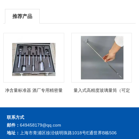
推荐产品
净含量标准器 酒厂专用精密量
量入式高精度玻璃量筒（可定
筒（可过检）
制精密过检）
联系方式
邮件：
649458179@qq.com
地址：
上海市青浦区徐泾镇明珠路1018号E通世界B栋506