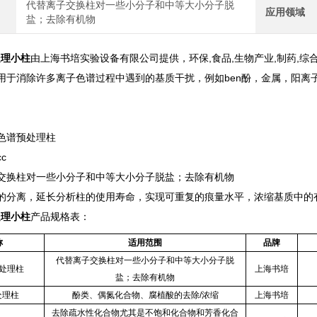
代替离子交换柱对一些小分子和中等大小分子脱
应用领域
盐；去除有机物
处理小柱
由上海书培实验设备有限公司提供，环保,食品,生物产业,制药,
用于消除许多离子色谱过程中遇到的基质干扰，例如ben酚，金属，阳离
色谱预处理柱
cc
交换柱对一些小分子和中等大小分子脱盐；去除有机物
的分离，延长分析柱的使用寿命，实现可重复的痕量水平，浓缩基质中的
处理小柱
产品规格表：
称
适用范围
品牌
代替离子交换柱对一些小分子和中等大小分子脱
预处理柱
上海书培
盐；去除有机物
处理柱
酚类、偶氮化合物、腐植酸的去除/浓缩
上海书培
去除疏水性化合物尤其是不饱和化合物和芳香化合