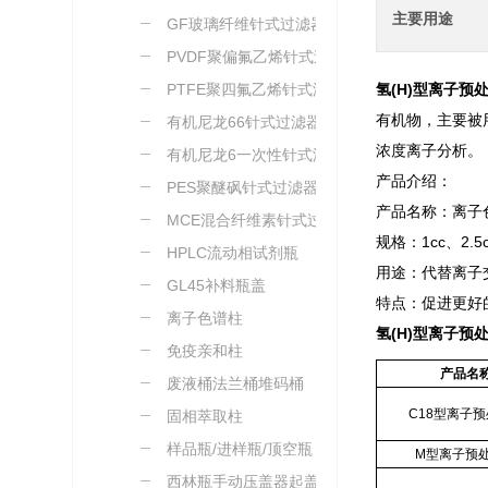
主要用途
GF玻璃纤维针式过滤器
PVDF聚偏氟乙烯针式过
滤器
PTFE聚四氟乙烯针式滤
氢(H)型离子预
有机物，主要被
器
有机尼龙66针式过滤器
浓度离子分析。
有机尼龙6一次性针式滤
产品介绍：
器
PES聚醚砜针式过滤器
产品名称：离子
MCE混合纤维素针式过滤
规格：1cc、2.5
器
HPLC流动相试剂瓶
用途：代替离子
GL45补料瓶盖
特点：促进更好
离子色谱柱
氢(H)型离子预
免疫亲和柱
产品名
废液桶法兰桶堆码桶
C18型离子
固相萃取柱
样品瓶/进样瓶/顶空瓶
M型离子预
西林瓶手动压盖器起盖器