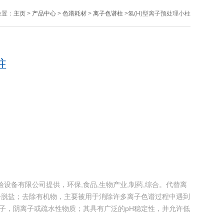
位置：
主页
>
产品中心
>
色谱耗材
>
离子色谱柱
>氢(H)型离子预处理小柱
柱
验设备有限公司提供，环保,食品,生物产业,制药,综合。代替离
子脱盐；去除有机物，主要被用于消除许多离子色谱过程中遇到
离子，阴离子或疏水性物质；其具有广泛的pH稳定性，并允许低