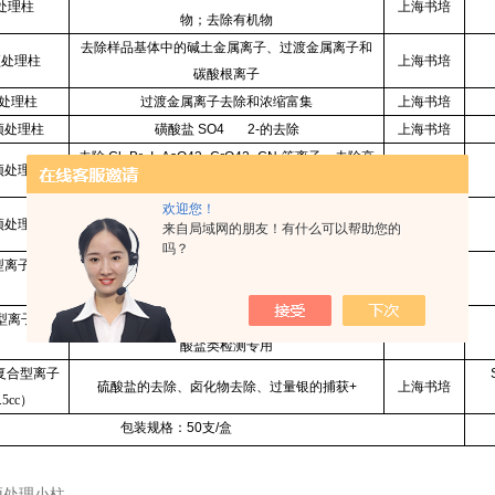
处理柱
上海书培
物；去除有机物
去除样品基体中的碱土金属离子、过渡金属离子和
预处理柱
上海书培
碳酸根离子
处理柱
过渡金属离子去除和浓缩富集
上海书培
子预处理柱
磺酸盐 SO4 2-的去除
上海书培
去除 Cl-,Br-,I-,AsO43-,CrO42-,CN-等离子，去除高
子预处理柱
上海书培
氯
欢迎您！
去除样品基体中的碱土金属离子、过渡金属离子，
子预处理柱
上海书培
来自局域网的朋友！有什么可以帮助您的
去除重金属
吗？
合型离子预处
功能相当于Ag柱H柱串联使用，去除高氯
上海书培
合型离子预处
功能相当于Ag柱和Na柱串联使用，去除高氯，硝
上海书培
酸盐类检测专用
H)复合型离子
硫酸盐的去除、卤化物去除、过量银的捕获+
上海书培
5cc）
包装规格：50支/盒