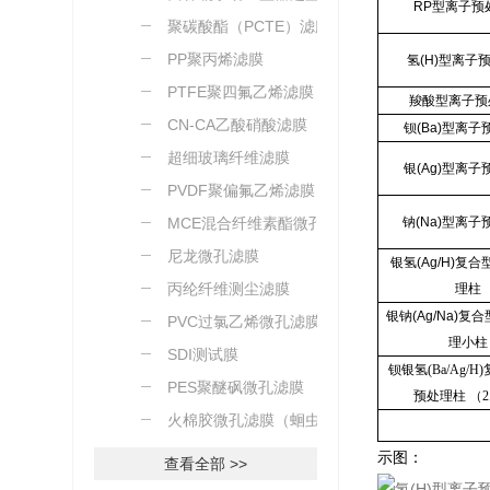
RP型离子预
聚碳酸酯（PCTE）滤膜
PP聚丙烯滤膜
氢(H)型离子
PTFE聚四氟乙烯滤膜
羧酸型离子预
CN-CA乙酸硝酸滤膜
钡(Ba)型离
超细玻璃纤维滤膜
银(Ag)型离
PVDF聚偏氟乙烯滤膜
MCE混合纤维素酯微孔滤
钠(Na)型离
膜
尼龙微孔滤膜
银氢(Ag/H)复
丙纶纤维测尘滤膜
理柱
银钠(Ag/Na)复
PVC过氯乙烯微孔滤膜
理小柱
SDI测试膜
钡银氢(Ba/Ag/
PES聚醚砜微孔滤膜
预处理柱 （2.
火棉胶微孔滤膜（蛔虫卵
测定）
示图：
查看全部 >>