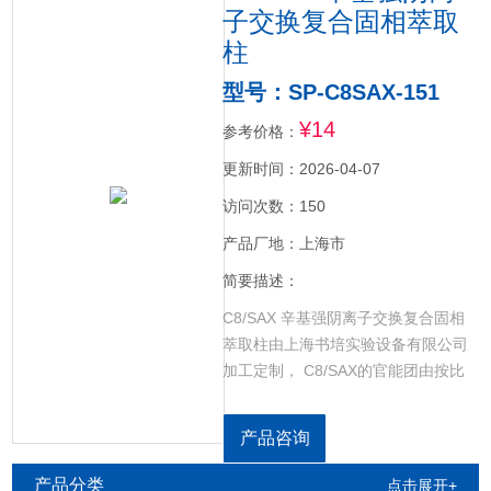
子交换复合固相萃取
柱
型号：SP-C8SAX-151
¥14
参考价格：
更新时间：2026-04-07
访问次数：150
产品厂地：上海市
简要描述：
C8/SAX 辛基强阴离子交换复合固相
萃取柱由上海书培实验设备有限公司
加工定制， C8/SAX的官能团由按比
例键合的辛基和季胺基组成，具有双
重保留作用:辛基提供中等疏水作用，
产品咨询
季胺基提供强阴离子交换作用。对于
因C18和C8产生过度吸附，以及SAX
产品分类
点击展开+