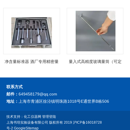
净含量标准器 酒厂专用精密量
量入式高精度玻璃量筒（可定
筒（可过检）
制精密过检）
联系方式
邮件：
649458179@qq.com
地址：
上海市青浦区徐泾镇明珠路1018号E通世界B栋506
技术支持：
化工仪器网
管理登陆
上海书培实验设备有限公司
版权所有 2019
沪ICP备16018728
号-2
GoogleSitemap