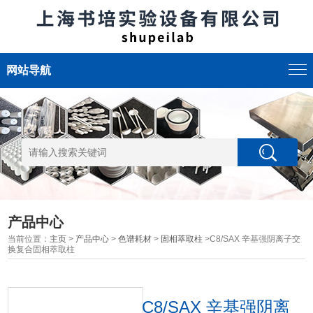
网站导航
产品中心
当前位置：
主页
>
产品中心
>
色谱耗材
>
固相萃取柱
>C8/SAX 辛基强阴离子交
换复合固相萃取柱
C8/SAX 辛基强阴离