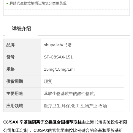
脚踏式生物垃圾桶让垃圾分类更美观
详细介绍
品牌
shupeilab/书培
货号
SP-C8SAX-151
规格
15mg/15mg/1ml
供货周期
现货
主要用途
萃取生物基质中的酸性物质。
应用领域
医疗卫生,环保,化工,生物产业,石油
C8/SAX 辛基强阴离子交换复合固相萃取柱
由上海书培实验设备有限
公司加工定制， C8/SAX的官能团由按比例键合的辛基和季胺基组