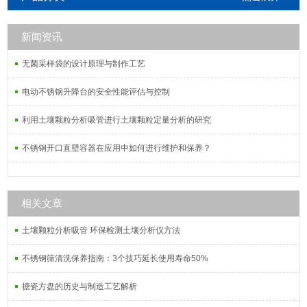
保留能力过强，造成洗脱困难的样
品，可采用C8/SAX混合模式萃取柱。
新闻资讯
无菌采样袋的设计原理与制作工艺
电动不锈钢升降台的安全性能评估与控制
利用土壤颗粒分析吸管进行土壤颗粒定量分析的研究
不锈钢开口直壁容器在应用中如何进行维护和保养？
相关文章
土壤颗粒分析吸管 环保检测土壤分析仪方法
不锈钢筛清洗保养指南：3个技巧延长使用寿命50%
搪瓷方盘的历史与制造工艺解析