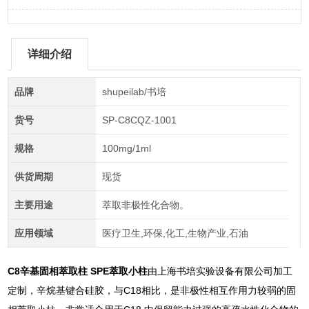
详细介绍
品牌
shupeilab/书培
货号
SP-C8CQZ-1001
规格
100mg/1ml
供货周期
现货
主要用途
萃取非极性化合物。
应用领域
医疗卫生,环保,化工,生物产业,石油
C8辛基固相萃取柱 SPE萃取小柱
由上海书培实验设备有限公司加工
定制，辛烷基键合硅胶，与C18相比，是非极性相互作用力较弱的固