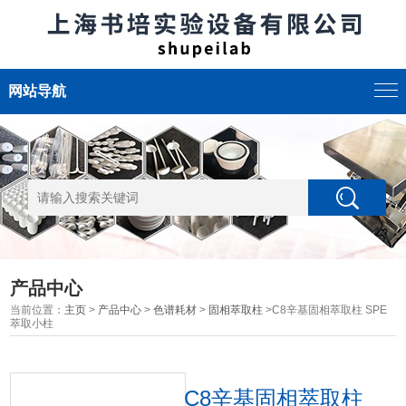
网站导航
产品中心
当前位置：
主页
>
产品中心
>
色谱耗材
>
固相萃取柱
>C8辛基固相萃取柱 SPE
萃取小柱
C8辛基固相萃取柱