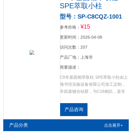
SPE萃取小柱
型号：SP-C8CQZ-1001
¥15
参考价格：
更新时间：2026-04-08
访问次数：207
产品厂地：上海市
简要描述：
C8辛基固相萃取柱 SPE萃取小柱由上
海书培实验设备有限公司加工定制，
辛烷基键合硅胶，与C18相比，是非
极性相互作用力较弱的固相萃取小
柱，非常适合用于C18 中保留能力过
产品咨询
强的高疏水性化合物的分离。此外，
由于高度的封尾处理，无硅烷醇基次
产品分类
点击展开+
级作用，减少了碱性化合物的吸附。