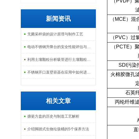
（
PVDF
）
新闻资讯
（
MCE
）混
无菌采样袋的设计原理与制作工艺
（
PVC
）过
（
PCTE
）
电动不锈钢升降台的安全性能评估与控制
利用土壤颗粒分析吸管进行土壤颗粒定量分析的研究
SDI
污染
不锈钢开口直壁容器在应用中如何进行维护和保养？
火棉胶微孔
石英
相关文章
丙纶纤维
搪瓷方盘的历史与制造工艺解析
介绍脚踏式生物垃圾桶的5个保养方法
直