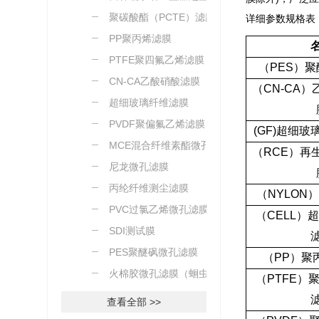
聚碳酸酯（PCTE）滤膜
详细参数规格表
PP聚丙烯滤膜
PTFE聚四氟乙烯滤膜
（
PES
）聚
CN-CA乙酸硝酸滤膜
（
CN-CA
）
超细玻璃纤维滤膜
PVDF聚偏氟乙烯滤膜
(GF)
超细玻
MCE混合纤维素酯微孔滤
（
RCE
）再
膜
尼龙微孔滤膜
丙纶纤维测尘滤膜
（
NYLON
）
PVC过氯乙烯微孔滤膜
（
CELL
）
SDI测试膜
PES聚醚砜微孔滤膜
（
PP
）聚
火棉胶微孔滤膜（蛔虫卵
（
PTFE
）
测定）
查看全部 >>