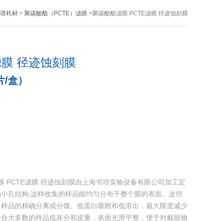
谱耗材
>
聚碳酸酯（PCTE）滤膜
>聚碳酸酯滤膜 PCTE滤膜 径迹蚀刻膜
滤膜 径迹蚀刻膜
片/盒）
酯滤膜 PCTE滤膜 径迹蚀刻膜由上海书培实验设备有限公司加工定
小孔结构,这样收集的样品能均匀分布于整个膜的表面。这些
了样品的精确分离或分馏。低蛋白吸附和低溶出，最大限度减少
适合大多数的样品低灰分和皮重，表面光滑平整，便于对截留物