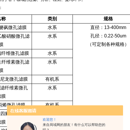
：
名称
类别
规格
醚砜微孔滤膜
水系
直径：
13-400mm
孔径：
0.22-50um
乙酸硝酸微孔滤
水系
（可定制各种规格）
膜
璃纤维微孔滤膜
水系
生纤维素微孔滤
水系
膜
尼龙微孔滤膜
有机系
超滤纤维素微孔
水系
滤膜
丙烯微孔滤膜
有机系
聚四氟乙烯微孔
亲水
/
疏水
欢迎您！
滤膜
来自局域网的朋友！有什么可以帮助您的