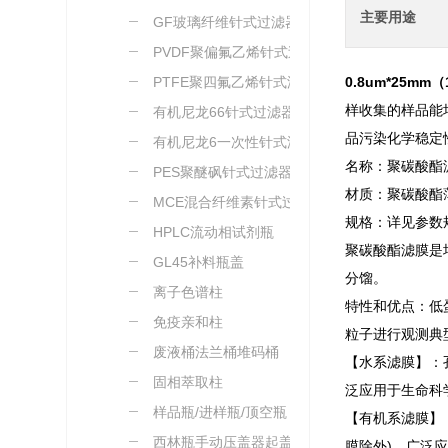
主要用途
GF玻璃纤维针式过滤器
PVDF聚偏氟乙烯针式过
滤器
PTFE聚四氟乙烯针式滤
0.8um*25mm
样收集的样品能
器
有机尼龙66针式过滤器
品污染化学稳定
有机尼龙6一次性针式滤
名称：聚碳酸酯滤
器
PES聚醚砜针式过滤器
材质：聚碳酸酯
MCE混合纤维素针式过滤
规格：详见参数
器
HPLC流动相试剂瓶
聚碳酸酯滤膜是
GL45补料瓶盖
分馏。
离子色谱柱
特性和优点：低
免疫亲和柱
粒子进行观测典
废液桶法兰桶堆码桶
【水系滤膜】：
固相萃取柱
泛应用于生命科
样品瓶/进样瓶/顶空瓶
【有机系滤膜】
西林瓶手动压盖器起盖器
膜除外)，广泛