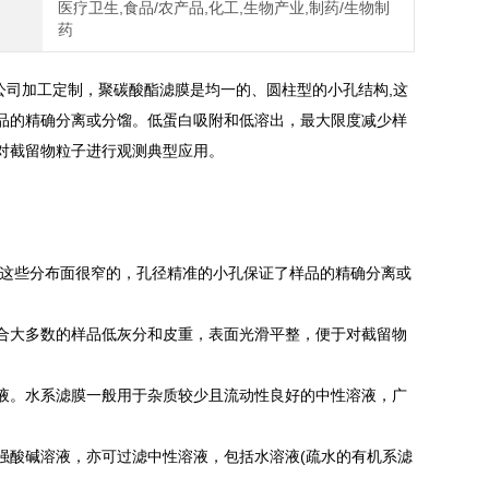
医疗卫生,食品/农产品,化工,生物产业,制药/生物制
药
公司加工定制，聚碳酸酯滤膜是均一的、圆柱型的小孔结构,这
品的精确分离或分馏。低蛋白吸附和低溶出，最大限度减少样
对截留物粒子进行观测典型应用。
。这些分布面很窄的，孔径精准的小孔保证了样品的精确分离或
合大多数的样品低灰分和皮重，表面光滑平整，便于对截留物
液。水系滤膜一般用于杂质较少且流动性良好的中性溶液，广
强酸碱溶液，亦可过滤中性溶液，包括水溶液(疏水的有机系滤