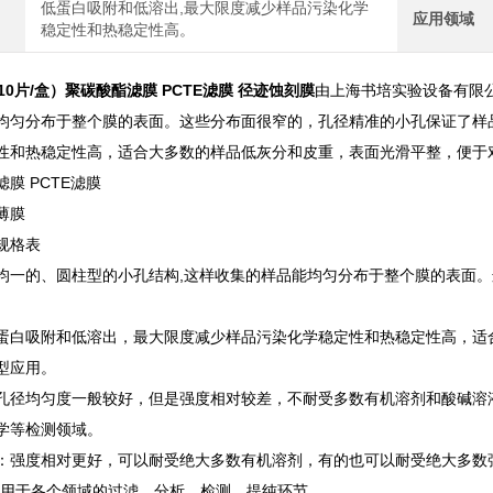
低蛋白吸附和低溶出,最大限度减少样品污染化学
应用领域
稳定性和热稳定性高。
（10片/盒）
聚碳酸酯滤膜 PCTE滤膜 径迹蚀刻膜
由上海书培实验设备有限
均匀分布于整个膜的表面。这些分布面很窄的，孔径精准的小孔保证了样
性和热稳定性高，适合大多数的样品低灰分和皮重，表面光滑平整，便于
膜 PCTE滤膜
薄膜
规格表
均一的、圆柱型的小孔结构,这样收集的样品能均匀分布于整个膜的表面
蛋白吸附和低溶出，最大限度减少样品污染化学稳定性和热稳定性高，适
型应用。
孔径均匀度一般较好，但是强度相对较差，不耐受多数有机溶剂和酸碱溶
学等检测领域。
：强度相对更好，可以耐受绝大多数有机溶剂，有的也可以耐受绝大多数
应用于各个领域的过滤、分析、检测、提纯环节。