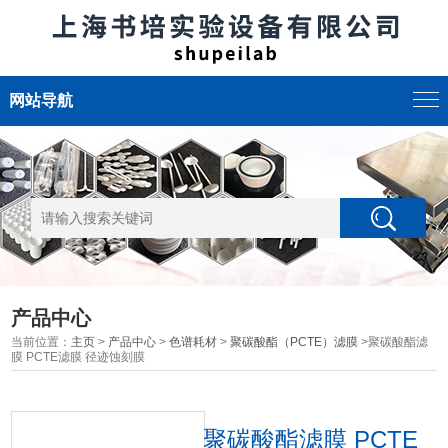
网站导航
产品中心
当前位置：
主页
>
产品中心
>
色谱耗材
>
聚碳酸酯（PCTE）滤膜
>聚碳酸酯滤
膜 PCTE滤膜 径迹蚀刻膜
聚碳酸酯滤膜 PCTE