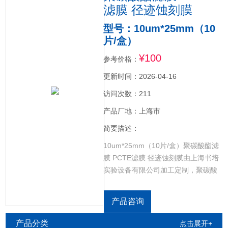
滤膜 径迹蚀刻膜
型号：10um*25mm（10
片/盒）
¥100
参考价格：
更新时间：2026-04-16
访问次数：211
产品厂地：上海市
简要描述：
10um*25mm（10片/盒）聚碳酸酯滤
膜 PCTE滤膜 径迹蚀刻膜由上海书培
实验设备有限公司加工定制，聚碳酸
酯滤膜是均一的、圆柱型的小孔结构,
这样收集的样品能均匀分布于整个膜
产品咨询
的表面。这些分布面很窄的，孔径精
准的小孔保证了样品的精确分离或分
产品分类
点击展开+