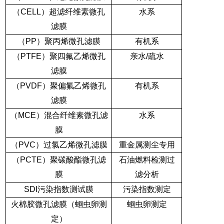
（
CELL
）超滤纤维素微孔
水系
滤膜
（
PP
）聚丙烯微孔滤膜
有机系
（
PTFE
）聚四氟乙烯微孔
亲水
/
疏水
滤膜
（
PVDF
）聚偏氟乙烯微孔
有机系
滤膜
（
MCE
）混合纤维素微孔滤
水系
膜
（
PVC
）过氯乙烯微孔滤膜
重金属测尘专用
（
PCTE
）聚碳酸酯微孔滤
石油燃料检测过
膜
滤分析
SDI
污染指数测试膜
污染指数测定
火棉胶微孔滤膜（蛔虫卵测
蛔虫卵测定
定）