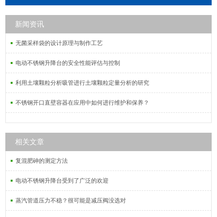
馏。低蛋白吸附和低溶出，最大限度
减少样品污染化学稳定性和热稳定性
新闻资讯
高，适合大多数的样品低灰分和皮
重，表面光滑平整，便于对截留物粒
无菌采样袋的设计原理与制作工艺
子进行观测典型应用。
电动不锈钢升降台的安全性能评估与控制
利用土壤颗粒分析吸管进行土壤颗粒定量分析的研究
不锈钢开口直壁容器在应用中如何进行维护和保养？
相关文章
复混肥砷的测定方法
电动不锈钢升降台受到了广泛的欢迎
蒸汽管道压力不稳？很可能是减压阀没选对