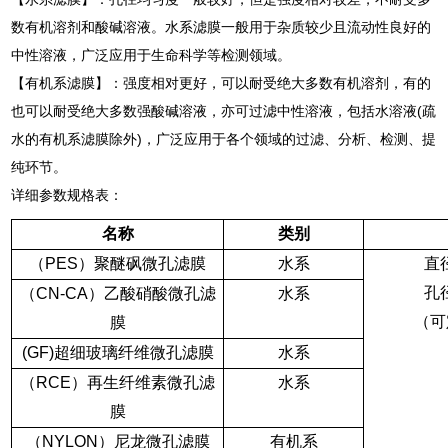
数有机溶剂和酸碱溶液。水系滤膜一般用于杂质较少且流动性良好的
中性溶液，广泛应用于生命科学等检测领域。
【有机系滤膜】：强度相对更好，可以耐受绝大多数有机溶剂，有的
也可以耐受绝大多数强酸碱溶液，亦可过滤中性溶液，包括水溶液(疏
水的有机系滤膜除外)，广泛应用于各个领域的过滤、分析、检测、提
纯环节。
详细参数规格表：
名称
类别
（
PES
）聚醚砜微孔滤膜
水系
直
孔
（
CN-CA
）乙酸硝酸微孔滤
水系
（可
膜
(GF)
超细玻璃纤维微孔滤膜
水系
（
RCE
）再生纤维素微孔滤
水系
膜
（
NYLON
）尼龙微孔滤膜
有机系