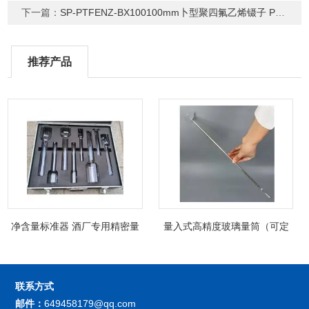
下一篇：
SP-PTFENZ-BX100100mm卜型聚四氟乙烯镊子 PTFE特氟龙镊子
推荐产品
净含量标准器 酒厂专用精密量
量入式高精度玻璃量筒（可定
筒（可过检）
制精密过检）
联系方式
邮件：
649458179@qq.com