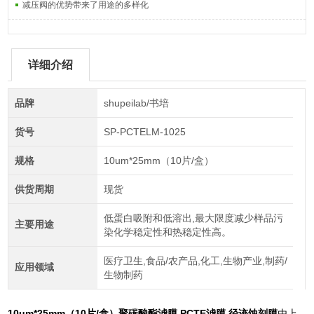
减压阀的优势带来了用途的多样化
详细介绍
品牌
shupeilab/书培
货号
SP-PCTELM-1025
规格
10um*25mm（10片/盒）
供货周期
现货
低蛋白吸附和低溶出,最大限度减少样品污
主要用途
染化学稳定性和热稳定性高。
医疗卫生,食品/农产品,化工,生物产业,制药/
应用领域
生物制药
10um*25mm（10片/盒）
聚碳酸酯滤膜 PCTE滤膜 径迹蚀刻膜
由上