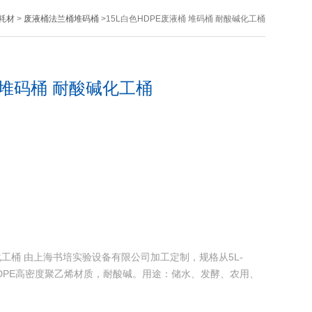
耗材
>
废液桶法兰桶堆码桶
>15L白色HDPE废液桶 堆码桶 耐酸碱化工桶
桶 堆码桶 耐酸碱化工桶
碱化工桶 由上海书培实验设备有限公司加工定制，规格从5L-
HDPE高密度聚乙烯材质，耐酸碱。用途：储水、发酵、农用、