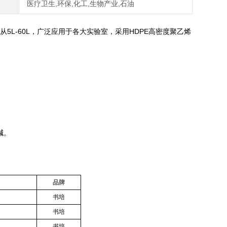
医疗卫生,环保,化工,生物产业,石油
5L-60L，广泛应用于各大实验室，采用HDPE高密度聚乙烯
碱。
品牌
书培
书培
书培