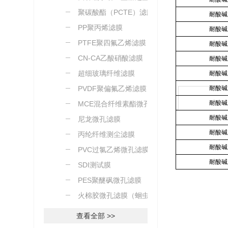
聚碳酸酯（PCTE）滤膜
耐酸碱
PP聚丙烯滤膜
耐酸碱
PTFE聚四氟乙烯滤膜
耐酸碱
CN-CA乙酸硝酸滤膜
耐酸碱
超细玻璃纤维滤膜
耐酸碱
PVDF聚偏氟乙烯滤膜
耐酸碱
耐酸碱
MCE混合纤维素酯微孔滤
耐酸碱
膜
尼龙微孔滤膜
耐酸碱
丙纶纤维测尘滤膜
耐酸碱
PVC过氯乙烯微孔滤膜
耐酸碱
SDI测试膜
PES聚醚砜微孔滤膜
火棉胶微孔滤膜（蛔虫卵
测定）
查看全部 >>