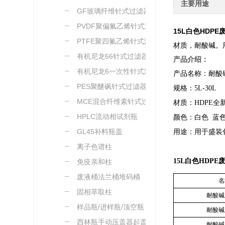
主要用途
GF玻璃纤维针式过滤器
PVDF聚偏氟乙烯针式过
15L白色HDP
滤器
PTFE聚四氟乙烯针式滤
材质，耐酸碱。
器
有机尼龙66针式过滤器
产品介绍：
有机尼龙6一次性针式滤
产品名称：耐酸
器
PES聚醚砜针式过滤器
规格：5L-30L
MCE混合纤维素针式过滤
材质：HDPE全
器
HPLC流动相试剂瓶
颜色：白色 蓝
GL45补料瓶盖
用途：用于盛装
离子色谱柱
15L白色HDP
免疫亲和柱
废液桶法兰桶堆码桶
名
固相萃取柱
耐酸碱
样品瓶/进样瓶/顶空瓶
耐酸碱
西林瓶手动压盖器起盖器
耐酸碱