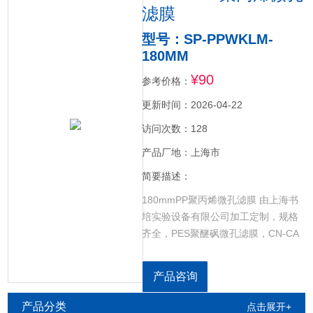
滤膜
型号：SP-PPWKLM-
180MM
¥90
参考价格：
更新时间：2026-04-22
访问次数：128
产品厂地：上海市
简要描述：
180mmPP聚丙烯微孔滤膜 由上海书
培实验设备有限公司加工定制，规格
齐全，PES聚醚砜微孔滤膜，CN-CA
乙酸硝酸微孔滤膜，GF超细玻璃纤维
微孔滤膜，RCE再生纤维素微孔滤
产品咨询
膜，NYLON尼龙微孔滤膜，CELL超
滤纤维素微孔滤膜，PP聚丙烯微孔滤
产品分类
点击展开+