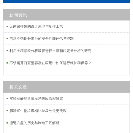
膜，PTFE聚四氟乙烯微孔滤膜，
PVDF聚偏氟乙烯微孔滤膜，MCE混
新闻资讯
合纤维素微孔滤膜，PVC过氯乙烯微
孔滤膜，PCTE聚碳酸酯微孔滤膜。
无菌采样袋的设计原理与制作工艺
电动不锈钢升降台的安全性能评估与控制
利用土壤颗粒分析吸管进行土壤颗粒定量分析的研究
不锈钢开口直壁容器在应用中如何进行维护和保养？
相关文章
实验室酸缸泄漏应急响应流程研究
脚踏式生物垃圾桶让垃圾分类更美观
搪瓷方盘的历史与制造工艺解析