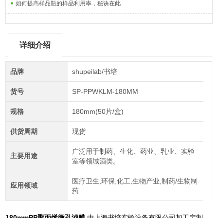
如何提高样品瓶的样品利用率，秘诀在此
详细介绍
品牌
shupeilab/书培
货号
SP-PPWKLM-180MM
规格
180mm(50片/盒)
供货周期
现货
广泛用于制药、生化、药业、乳业、实验
主要用途
室等领域酒类。
医疗卫生,环保,化工,生物产业,制药/生物制
应用领域
药
180mmPP聚丙烯微孔滤膜
由上海书培实验设备有限公司加工定制，