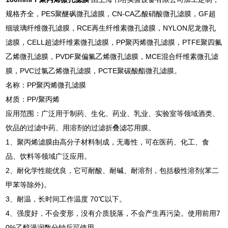
规格齐全，PES聚醚砜微孔滤膜，CN-CA乙酸硝酸微孔滤膜，GF超
细玻璃纤维微孔滤膜，RCE再生纤维素微孔滤膜，NYLON尼龙微孔
滤膜，CELL超滤纤维素微孔滤膜，PP聚丙烯微孔滤膜，PTFE聚四氟
乙烯微孔滤膜，PVDF聚偏氟乙烯微孔滤膜，MCE混合纤维素微孔滤
膜，PVC过氯乙烯微孔滤膜，PCTE聚碳酸酯微孔滤膜。
名称：PP聚丙烯微孔滤膜
材质：PP/聚丙烯
应用范围：广泛用于制药、生化、药业、乳业、实验室等领域酒类、
饮品的过滤中药、用溶剂的过滤折叠滤芯用膜。
1、聚丙烯滤膜由高分子材料制成，无毒性，可在医药、化工、食
品、饮料等领域广泛应用。
2、耐化学性能优良，它可耐酸、耐碱、耐溶剂，包括极性溶剂(苯二
甲苯等除外)。
3、耐温，长时间工作温度 70℃以下。
4、强度好，不会变形，没有介质脱落，不会产生再污染。使用前用7
0%乙醇漫润数分钟后可使用