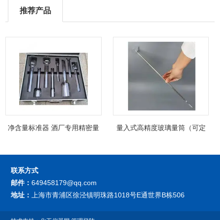
推荐产品
净含量标准器 酒厂专用精密量
量入式高精度玻璃量筒（可定
筒（可过检）
制精密过检）
联系方式
邮件：
649458179@qq.com
地址：
上海市青浦区徐泾镇明珠路1018号E通世界B栋506