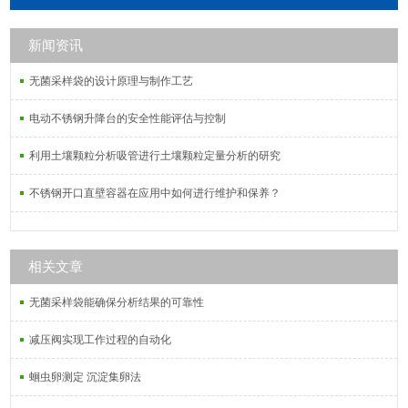
滤膜，PTFE聚四氟乙烯微孔滤膜，
PVDF聚偏氟乙烯微孔滤膜，MCE混
新闻资讯
合纤维素微孔滤膜，PVC过氯乙烯微
孔滤膜，PCTE聚碳酸酯微孔滤膜。
无菌采样袋的设计原理与制作工艺
电动不锈钢升降台的安全性能评估与控制
利用土壤颗粒分析吸管进行土壤颗粒定量分析的研究
不锈钢开口直壁容器在应用中如何进行维护和保养？
相关文章
无菌采样袋能确保分析结果的可靠性
减压阀实现工作过程的自动化
蛔虫卵测定 沉淀集卵法