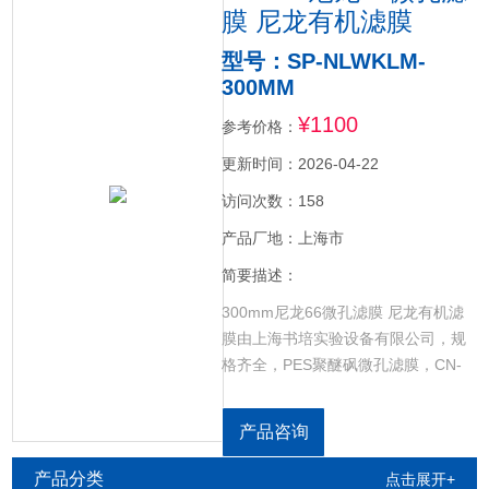
膜 尼龙有机滤膜
型号：SP-NLWKLM-
300MM
¥1100
参考价格：
更新时间：2026-04-22
访问次数：158
产品厂地：上海市
简要描述：
300mm尼龙66微孔滤膜 尼龙有机滤
膜由上海书培实验设备有限公司，规
格齐全，PES聚醚砜微孔滤膜，CN-
CA乙酸硝酸微孔滤膜，GF超细玻璃
纤维微孔滤膜，RCE再生纤维素微孔
产品咨询
滤膜，NYLON尼龙微孔滤膜，CELL
超滤纤维素微孔滤膜，PP聚丙烯微孔
产品分类
点击展开+