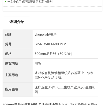
一文带你了解玛瑙研钵的鉴定与级别
详细介绍
品牌
shupeilab/书培
货号
SP-NLWKLM-300MM
规格
300mm尼龙66（50片/盒）
供货周期
现货
水相或有机流动相组织培养基药业、饮料
主要用途
高纯化学制品过滤。
医疗卫生,环保,化工,生物产业,制药/生物制
应用领域
药
300mm尼龙66微孔滤膜 尼龙有机滤膜
由上海书培实验设备有限公