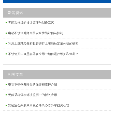
膜，PTFE聚四氟乙烯微孔滤膜，
PVDF聚偏氟乙烯微孔滤膜，MCE混
新闻资讯
合纤维素微孔滤膜，PVC过氯乙烯微
孔滤膜，PCTE聚碳酸酯微孔滤膜。
无菌采样袋的设计原理与制作工艺
电动不锈钢升降台的安全性能评估与控制
利用土壤颗粒分析吸管进行土壤颗粒定量分析的研究
不锈钢开口直壁容器在应用中如何进行维护和保养？
相关文章
电动不锈钢升降台的保养和维护介绍
无菌采样袋在环境监测中的新兴应用
实验室会采购聚四氟乙烯离心管外哪些离心管