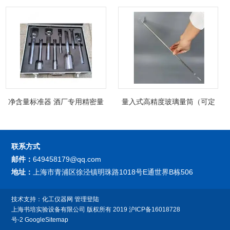
净含量标准器 酒厂专用精密量
量入式高精度玻璃量筒（可定
筒（可过检）
制精密过检）
联系方式
邮件：
649458179@qq.com
地址：
上海市青浦区徐泾镇明珠路1018号E通世界B栋506
技术支持：
化工仪器网
管理登陆
上海书培实验设备有限公司
版权所有 2019
沪ICP备16018728
号-2
GoogleSitemap