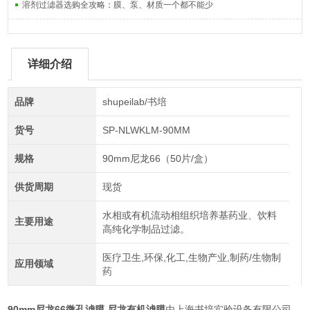
溶剂过滤器选购全攻略：膜、泵、材质一个都不能少
详细介绍
品牌
shupeilab/书培
货号
SP-NLWKLM-90MM
规格
90mm尼龙66（50片/盒）
供货周期
现货
水相或有机流动相组织培养基药业、饮料
主要用途
高纯化学制品过滤。
医疗卫生,环保,化工,生物产业,制药/生物制
应用领域
药
90mm尼龙66微孔滤膜 尼龙有机滤膜
由上海书培实验设备有限公司，