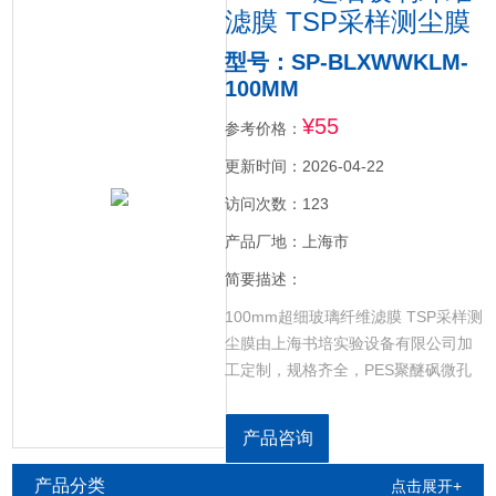
滤膜 TSP采样测尘膜
型号：SP-BLXWWKLM-
100MM
¥55
参考价格：
更新时间：2026-04-22
访问次数：123
产品厂地：上海市
简要描述：
100mm超细玻璃纤维滤膜 TSP采样测
尘膜由上海书培实验设备有限公司加
工定制，规格齐全，PES聚醚砜微孔
滤膜，CN-CA乙酸硝酸微孔滤膜，GF
超细玻璃纤维微孔滤膜，RCE再生纤
产品咨询
维素微孔滤膜，NYLON尼龙微孔滤
膜，CELL超滤纤维素微孔滤膜，PP
产品分类
点击展开+