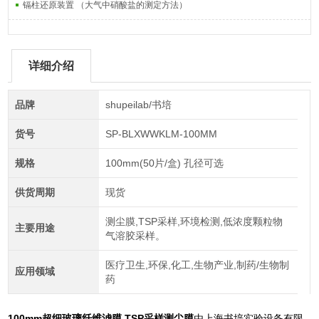
镉柱还原装置 （大气中硝酸盐的测定方法）
详细介绍
品牌
shupeilab/书培
货号
SP-BLXWWKLM-100MM
规格
100mm(50片/盒) 孔径可选
供货周期
现货
测尘膜,TSP采样,环境检测,低浓度颗粒物
主要用途
气溶胶采样。
医疗卫生,环保,化工,生物产业,制药/生物制
应用领域
药
100mm超细玻璃纤维滤膜 TSP采样测尘膜
由上海书培实验设备有限