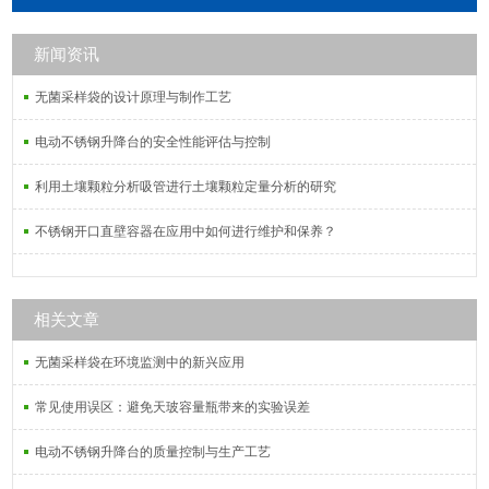
聚丙烯微孔滤膜，PTFE聚四氟乙烯微
孔滤膜，PVDF聚偏氟乙烯微孔滤膜，
新闻资讯
MCE混合纤维素微孔滤膜，PVC过氯
乙烯微孔滤膜，PCTE聚碳酸酯微孔滤
无菌采样袋的设计原理与制作工艺
膜。
电动不锈钢升降台的安全性能评估与控制
利用土壤颗粒分析吸管进行土壤颗粒定量分析的研究
不锈钢开口直壁容器在应用中如何进行维护和保养？
相关文章
无菌采样袋在环境监测中的新兴应用
常见使用误区：避免天玻容量瓶带来的实验误差
电动不锈钢升降台的质量控制与生产工艺