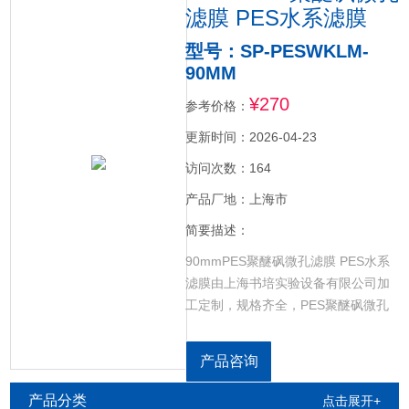
滤膜 PES水系滤膜
型号：SP-PESWKLM-
90MM
¥270
参考价格：
更新时间：2026-04-23
访问次数：164
产品厂地：上海市
简要描述：
90mmPES聚醚砜微孔滤膜 PES水系
滤膜由上海书培实验设备有限公司加
工定制，规格齐全，PES聚醚砜微孔
滤膜，CN-CA乙酸硝酸微孔滤膜，GF
超细玻璃纤维微孔滤膜，RCE再生纤
产品咨询
维素微孔滤膜，NYLON尼龙微孔滤
膜，CELL超滤纤维素微孔滤膜，PP
产品分类
点击展开+