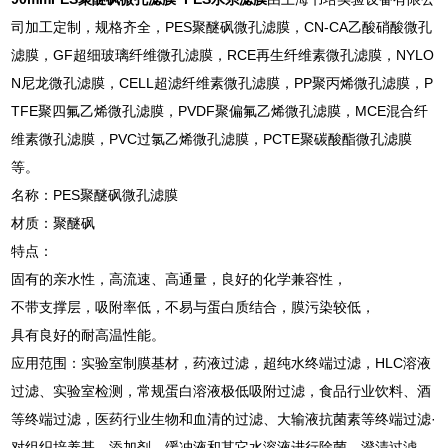
司加工定制，规格齐全，PES聚醚砜微孔滤膜，CN-CA乙酸硝酸微孔
滤膜，GF超细玻璃纤维微孔滤膜，RCE再生纤维素微孔滤膜，NYLO
N尼龙微孔滤膜，CELL超滤纤维素微孔滤膜，PP聚丙烯微孔滤膜，P
TFE聚四氟乙烯微孔滤膜，PVDF聚偏氟乙烯微孔滤膜，MCE混合纤
维素微孔滤膜，PVC过氯乙烯微孔滤膜，PCTE聚碳酸酯微孔滤膜
等。
名称：PES聚醚砜微孔滤膜
材质：聚醚砜
特点：
固有的亲水性，高流速、高通量，良好的化学兼容性，
不带支撑层，吸附率低，不易与蛋白质结合，膜污染较低，
具有良好的耐高温性能。
应用范围：实验室制膜基材，药液过滤，超纯水终端过滤，HLC溶液
过滤、实验室检测，常规蛋白溶液极低吸附过滤，食品行业饮料、酒
等终端过滤，医药行业生物和血清的过滤、大输液抗菌素等终端过滤·
对组织培养基、添加剂、缓冲液和其它水溶液进行除菌、澄清过滤，