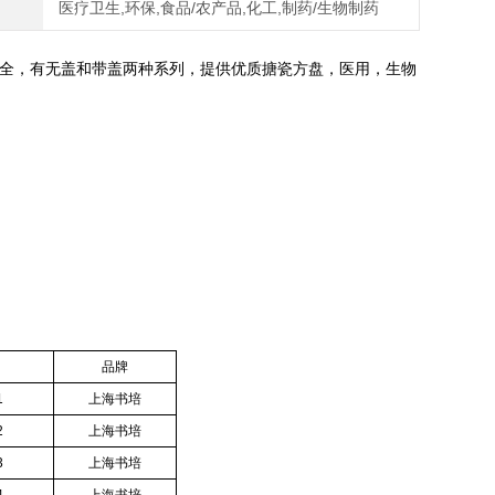
医疗卫生,环保,食品/农产品,化工,制药/生物制药
全，有无盖和带盖两种系列，提供优质搪瓷方盘，医用，生物
品牌
1
上海书培
2
上海书培
3
上海书培