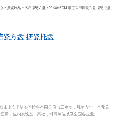
心
>
搪瓷制品
>
医用搪瓷方盘
>20*30*5CM 带盖医用搪瓷方盘 搪瓷托盘
医用搪瓷方盘 搪瓷托盘
 搪瓷托盘由上海书培实验设备有限公司加工定制，规格齐全，有无盖
，医用，生物实验室，高校，科研单位以及全国各企业。