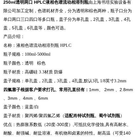
250ml透明两口 HPLC液相色谱流动相溶剂瓶
由上海书培实验设备有
限公司加工定制，色谱耗材齐全，分为透明和棕色两种，瓶子口分为
单口两口三口四口等多口瓶，盖子分为单孔盖，2孔盖，3孔盖，4孔
盖，5孔盖，6孔盖等，颜色可选。
产品介绍：
名称：液相色谱流动相溶剂瓶 HPLC
瓶子规格：100ml-5000ml
瓶子颜色：透明 棕色
瓶子材质：高硼硅 3.3材质 防爆
盖子规格：单孔盖，2孔盖，3孔盖，4孔盖,默认3孔 1/8英寸3.2mm
四氟塞子根据客户要求打孔、常用孔直径有：
1mm、 2mm 、2.8mm
、3mm 、4mm 、6mm
盖子颜色：蓝盖/白
盖子材质：聚丙烯/聚四氟乙烯（
适配肖特试剂瓶、蜀牛试剂瓶
）
优点：热膨胀系数低（20度-300度）,可抵抗化学侵蚀,具有高耐水、
耐酸、耐强碱、耐盐溶液、有机物和卤素的特性。耐高温（可受140