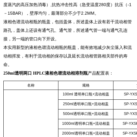
度蒸汽的高压加热消毒）,抗热冲击性高（急变温度280度）抗压（-1
－15BAR），壁厚均匀，最薄部分不少于2.2MM。
液相色谱流动相瓶的瓶盖，包括盖体，所述盖体上设有若干流动相管
路孔，盖体上还设有通气孔、通气管，所述通气管一端与通气孔连
接，另一端的管口向下开设。
本实用新型的液相色谱流动相瓶的瓶盖，能有效地减少灰尘落入和流
动相挥发，有利于流动相的保存以及延长流动相管路相关部件的寿
命。
250ml透明两口 HPLC液相色谱流动相溶剂瓶
产品配置表：
名称
规格
100ml 透明单口瓶+流动相盖
SP-YXS
250ml透明单口瓶+流动相盖
SP-YXS
500ml透明单口瓶+流动相盖
SP-YXS
1000ml透明单口瓶+流动相盖
SP-YXS
2000ml透明单口瓶+流动相盖
SP-YXS