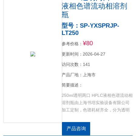
液相色谱流动相溶剂
瓶
型号：SP-YXSPRJP-
LT250
¥80
参考价格：
更新时间：2026-04-27
访问次数：141
产品厂地：上海市
简要描述：
250ml透明两口 HPLC液相色谱流动相
溶剂瓶由上海书培实验设备有限公司
加工定制，色谱耗材齐全，分为透明
和棕色两种，瓶子口分为单口两口三
口四口等多口瓶，盖子分为单孔盖，2
产品咨询
孔盖，3孔盖，4孔盖，5孔盖，6孔盖