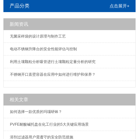
等，颜色可选。
产品分类
点击展开+
新闻资讯
无菌采样袋的设计原理与制作工艺
电动不锈钢升降台的安全性能评估与控制
利用土壤颗粒分析吸管进行土壤颗粒定量分析的研究
不锈钢开口直壁容器在应用中如何进行维护和保养？
相关文章
如何选择一款优质的玛瑙研钵？
PVFE耐酸碱托盘在化工行业的5大关键应用场景
溶剂过滤器用户需遵守的安全防范措施