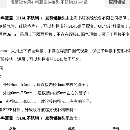
发酵罐专用补料瓶盖转接头,不锈钢316材质
应用领域
补料瓶盖（316L不锈钢 ） 发酵罐接头
由上海书培实验设备有限公司提供，
钢通气管、硅胶垫片），可以和标准的GL45盖子配套。GL45补料瓶盖
厚度3mm，采用上下双面焊接，不存在焊接口漏气现象，保证了焊接不
3mm，采用上下双面焊接，不存在焊接口漏气现象，保证了焊接不变形不
可跟接轨，通用，可以和标准的GL45盖子配套。
锈钢
：
，外径4mm-5.5mm，建议接内径3mm左右的管子；
，外径6mm-7.5mm ，建议接内径5mm左右的管子；
m，外径8mm-9.8mm ，建议接内径7mm左右的管子.
毒PTFE材质，升级版补液嘴方便补料吸料~
补料瓶盖（316L不锈钢 ） 发酵罐接头
配置表：
名称
规格
货号