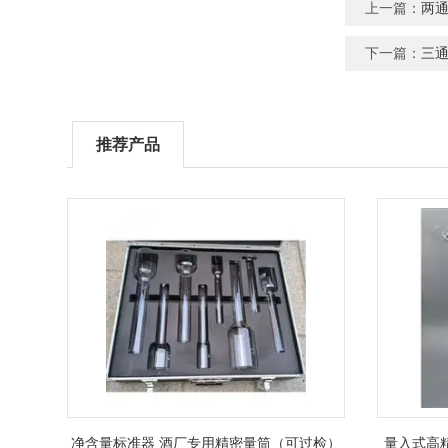
上一篇：
两通
下一篇：
三通
推荐产品
净含量标准器 酒厂专用精密量筒（可过检）
量入式高