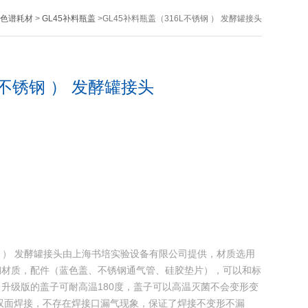
色谱耗材
>
GL45补料瓶盖
>GL45补料瓶盖（316L不锈钢 ） 发酵罐接头
L不锈钢 ） 发酵罐接头
锈钢 ） 发酵罐接头由上海书培实验设备有限公司提供，材质选用
锈钢材质，配件（蓝色盖、不锈钢通气管、硅胶垫片），可以和标
盖：升级版的盖子可耐高温180度，盖子可以高温灭菌不会变形变
双面焊接，不存在焊接口漏气现象，保证了焊接不变形不漏