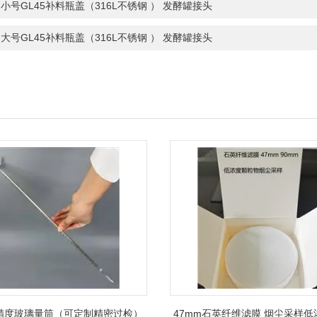
小号GL45补料瓶盖（316L不锈钢 ） 发酵罐接头
大号GL45补料瓶盖（316L不锈钢 ） 发酵罐接头
精度玻璃量筒（可定制精密过检）
47mm石英纤维滤膜 烟尘采样