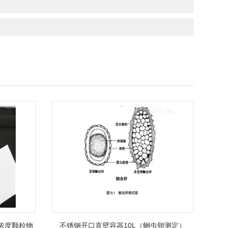
低浓度颗粒物
不锈钢开口直壁容器10L（蛔虫卵测定）