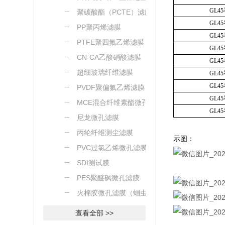
GL4
聚碳酸酯（PCTE）滤膜
GL4
PP聚丙烯滤膜
GL4
PTFE聚四氟乙烯滤膜
GL4
CN-CA乙酸硝酸滤膜
GL4
超细玻璃纤维滤膜
GL4
GL4
PVDF聚偏氟乙烯滤膜
GL4
MCE混合纤维素酯微孔滤
GL4
膜
尼龙微孔滤膜
丙纶纤维测尘滤膜
示图：
PVC过氯乙烯微孔滤膜
SDI测试膜
PES聚醚砜微孔滤膜
火棉胶微孔滤膜（蛔虫卵
测定）
查看全部 >>