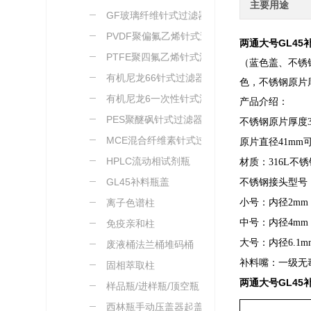
主要用途
GF玻璃纤维针式过滤器
PVDF聚偏氟乙烯针式过
两通大号
GL45
滤器
PTFE聚四氟乙烯针式滤
（蓝色盖、不锈
器
有机尼龙66针式过滤器
色，不锈钢原片
有机尼龙6一次性针式滤
产品介绍：
器
PES聚醚砜针式过滤器
不锈钢原片厚度
MCE混合纤维素针式过滤
原片直径41mm
器
HPLC流动相试剂瓶
材质：316L不
GL45补料瓶盖
不锈钢接头型号
离子色谱柱
小号：内径2mm
中号：内径4mm
免疫亲和柱
大号：内径6.1m
废液桶法兰桶堆码桶
补料嘴：一级无
固相萃取柱
两通大号
GL45
样品瓶/进样瓶/顶空瓶
西林瓶手动压盖器起盖器