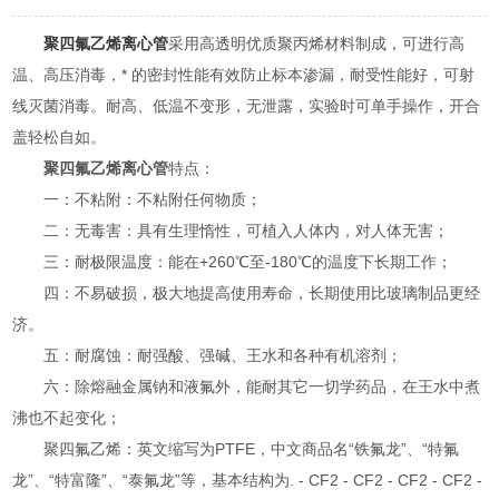
聚四氟乙烯离心管
采用高透明优质聚丙烯材料制成，可进行高
温、高压消毒，* 的密封性能有效防止标本渗漏，耐受性能好，可射
线灭菌消毒。耐高、低温不变形，无泄露，实验时可单手操作，开合
盖轻松自如。
聚四氟乙烯离心管
特点：
一：不粘附：不粘附任何物质；
二：无毒害：具有生理惰性，可植入人体内，对人体无害；
三：耐极限温度：能在+260℃至-180℃的温度下长期工作；
四：不易破损，极大地提高使用寿命，长期使用比玻璃制品更经
济。
五：耐腐蚀：耐强酸、强碱、王水和各种有机溶剂；
六：除熔融金属钠和液氟外，能耐其它一切学药品，在王水中煮
沸也不起变化；
聚四氟乙烯：英文缩写为PTFE，中文商品名“铁氟龙”、“特氟
龙”、“特富隆”、“泰氟龙”等，基本结构为. - CF2 - CF2 - CF2 - CF2 -