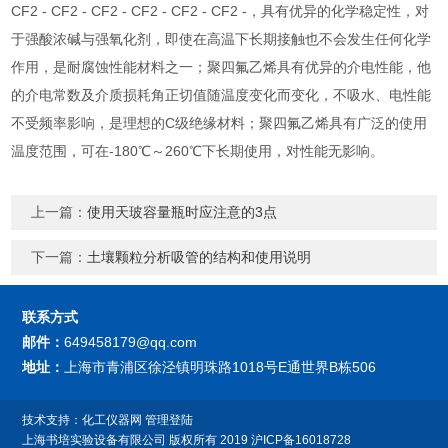
CF2 - CF2 - CF2 - CF2 - CF2 - CF2 -，具有优异的化学稳定性，对
于强酸浓碱与强氧化剂，即使在高温下长期接触也不会发生任何化学
作用，是耐腐蚀性能材料之一；聚四氟乙烯具有优异的介电性能，他
的介电常数及介质损耗角正切值随温度变化而变化，不吸水、电性能
不受频率影响，是理想的C级绝缘材料；聚四氟乙烯具有广泛的使用
温度范围，可在-180℃～260℃下长期使用，对性能无影响。
上一篇：
使用天玻容量瓶时应注意的3点
下一篇：
土壤颗粒分析吸管的结构和使用说明
联系方式
邮件：
649458179@qq.com
地址：
上海市青浦区徐泾镇明珠路1018号E通世界B栋506
技术支持：
化工仪器网
管理登陆
上海书培实验设备有限公司
版权所有 2019
沪ICP备16018728