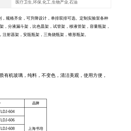
医疗卫生,环保,化工,生物产业,石油
制，规格齐全，可升降设计，单排双排可选。定制实验室各种
漏斗架，分液漏斗架，比色皿架，试管架，移液管架，容量瓶架，
，注射器架，安瓿瓶架，三角烧瓶架，锥形瓶架。
拆卸，材质有机玻璃，纯料，不变色，清洁美观，使用方便，
号
品牌
LDJ-604
LDJ-606
LDJ-608
上海书培