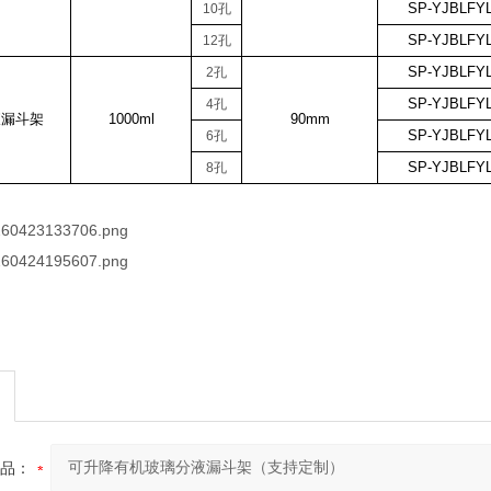
SP-YJBLFYL
10
孔
SP-YJBLFYL
12
孔
SP-YJBLFYL
2
孔
SP-YJBLFYL
4
孔
液漏斗架
1000ml
90mm
SP-YJBLFYL
6
孔
SP-YJBLFYL
8
孔
品：