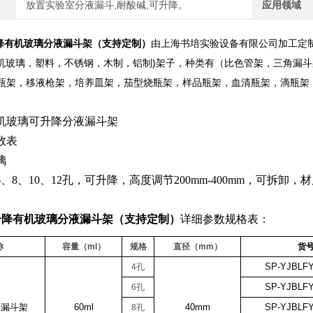
放置实验室分液漏斗,耐酸碱,可升降。
应用领域
降有机玻璃分液漏斗架（支持定制）
由上海书培实验设备有限公司加工定
，有机玻璃，塑料，不锈钢，木制，铝制)架子，种类有（比色管架，三角
瓶架，移液枪架，培养皿架，茄型烧瓶架，样品瓶架，血清瓶架，滴瓶架
机玻璃可升降分液漏斗架
数表
璃
6、8、10、12孔，可升降，高度调节200mm-400mm，可
。
升降有机玻璃分液漏斗架（支持定制）
详细参数规格表：
称
容量（
ml
）
规格
直径（
mm
）
货
SP-YJBLFY
4
孔
SP-YJBLFY
6
孔
液漏斗架
60ml
40mm
SP-YJBLFY
8
孔