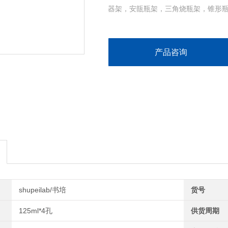
器架，安瓿瓶架，三角烧瓶架，锥形
产品咨询
shupeilab/书培
货号
125ml*4孔
供货周期