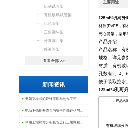
主要用途
制）
铝制试管架
有机玻璃试管架
125ml*4孔
可升
比色管架
材质(PVFE
三角漏斗架
离心管架，梨形
分液漏斗架
产品介绍：
移液管架
产品名称：有
规格：详见参
查看全部 >>
材质：有机玻
孔数有2、4、
便于装取控水
新闻资讯
125ml*4孔
可
无菌采样袋的设计原理与制作工艺
产品名
电动不锈钢升降台的安全性能评估与控制
利用土壤颗粒分析吸管进行土壤颗粒定量分析的研究
有机玻璃分