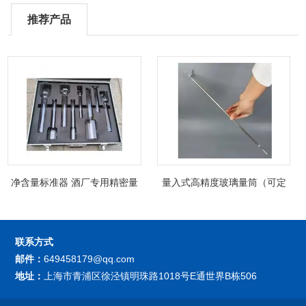
推荐产品
净含量标准器 酒厂专用精密量
量入式高精度玻璃量筒（可定
筒（可过检）
制精密过检）
联系方式
邮件：
649458179@qq.com
地址：
上海市青浦区徐泾镇明珠路1018号E通世界B栋506