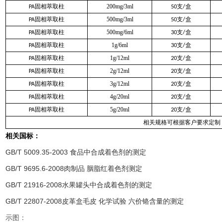
固相萃取柱
200mg/3ml
支
盒
PA
50
/
固相萃取柱
500mg/3ml
支
盒
PA
50
/
固相萃取柱
500mg/6ml
支
盒
PA
30
/
固相萃取柱
1g/6ml
支
盒
PA
30
/
固相萃取柱
1g/12ml
支
盒
PA
20
/
固相萃取柱
2g/12ml
支
盒
PA
20
/
固相萃取柱
3g/12ml
支
盒
PA
20
/
固相萃取柱
4g/20ml
支
盒
PA
20
/
固相萃取柱
5g/20ml
支
盒
PA
20
/
相关规格可根据客户要求定制
相关国标：
GB/T 5009.35-2003 食品中合成着色剂的测定
GB/T 9695.6-2008肉制品 胭脂红着色剂测定
GB/T 21916-2008水果罐头中合成着色剂的测定
GB/T 22807-2008皮革盒毛皮 化学试验 六价铬含量的测定
示图：