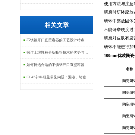
使用方法与注意
研磨时研钵应放
研钵中盛放固体
相关文章
不能研磨硬度过
研磨对皮肤有腐
不锈钢开口直壁容器的工艺设计特点介绍
研钵不能进行加
探讨土壤颗粒分析吸管技术的优势与局限性
100mm优质陶
如何挑选合适的不锈钢开口直壁容器
名称
GL45补料瓶盖常见问题：漏液、堵塞怎么解决？
陶瓷研
陶瓷研
陶瓷研
陶瓷研
陶瓷研