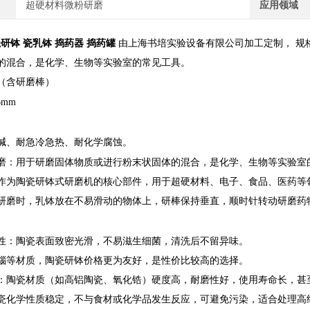
超硬材料微粉研磨
应用领域
瓷研钵 瓷乳钵 捣药器 捣药罐
由上海书培实验设备有限公司加工定制， 规格
的混合，是化学、生物等实验室的常见工具。
（含研磨棒）
6mm
碱、耐急冷急热、耐化学腐蚀。
磨
：用于研磨固体物质或进行粉末状固体的混合，是化学、生物等实验室
作为陶瓷研钵式研磨机的核心部件，用于超硬材料、电子、食品、医药等
研磨时，乳钵放在不易滑动的物体上，研棒保持垂直，顺时针转动研磨药
性
：陶瓷表面致密光滑，不易滋生细菌，清洗后不留异味。
瑙等材质，陶瓷研钵价格更为友好，是性价比较高的选择。
：陶瓷材质（如高铝陶瓷、氧化锆）硬度高，耐磨性好，使用寿命长，甚
瓷化学性质稳定，不与食材或化学品发生反应，可避免污染，适合处理高