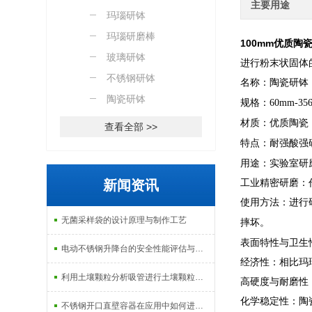
主要用途
玛瑙研钵
玛瑙研磨棒
100mm优质陶
玻璃研钵
进行粉末状固体
不锈钢研钵
名称：陶瓷研钵
陶瓷研钵
规格：60mm-35
材质：优质陶瓷
查看全部 >>
特点：耐强酸强
用途：实验室研
工业精密研磨
：
新闻资讯
使用方法：进行
无菌采样袋的设计原理与制作工艺
摔坏。
表面特性与卫生
电动不锈钢升降台的安全性能评估与控制
经济性
：相比玛
利用土壤颗粒分析吸管进行土壤颗粒定量分析的研究
高硬度与耐磨性
化学稳定性
：陶
不锈钢开口直壁容器在应用中如何进行维护和保养？