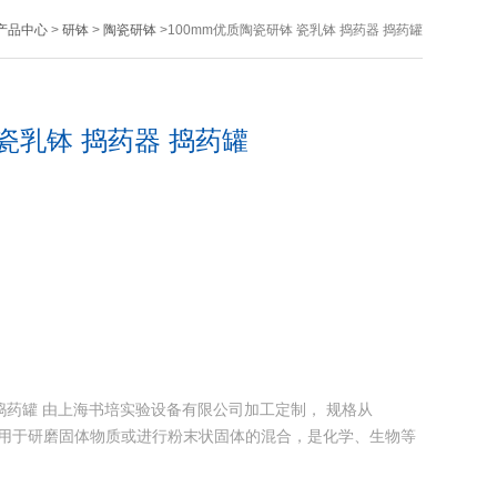
产品中心
>
研钵
>
陶瓷研钵
>100mm优质陶瓷研钵 瓷乳钵 捣药器 捣药罐
 瓷乳钵 捣药器 捣药罐
器 捣药罐 由上海书培实验设备有限公司加工定制， 规格从
磨，用于研磨固体物质或进行粉末状固体的混合，是化学、生物等