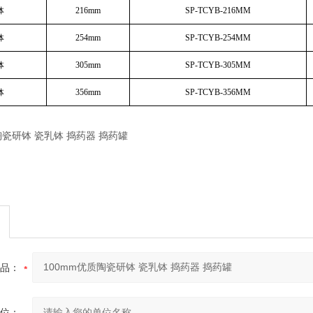
钵
216mm
SP-TCYB-216MM
钵
254mm
SP-TCYB-254MM
钵
305mm
SP-TCYB-305MM
钵
356mm
SP-TCYB-356MM
品：
位：