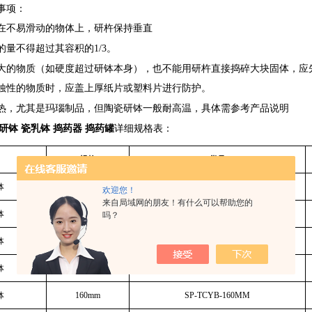
事项
：
在不易滑动的物体上，研杵保持垂直
的量不得超过其容积的1/3。
大的物质
（如硬度超过研钵本身），也不能用研杵直接捣碎大块固体，应
蚀性的物质时，应盖上厚纸片或塑料片进行防护。
热，尤其是玛瑙制品，但陶瓷研钵一般耐高温，具体需参考产品说明
瓷研钵 瓷乳钵 捣药器 捣药罐
详细规格表：
规格
货号
钵
60mm
SP-TCYB-60MM
欢迎您！
来自局域网的朋友！有什么可以帮助您的
钵
80mm
SP-TCYB-80MM
吗？
钵
100mm
SP-TCYB-100MM
钵
130mm
SP-TCYB-130MM
钵
160mm
SP-TCYB-160MM