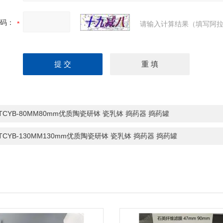
码：
请输入计算结果（填写阿拉
-TCYB-80MM80mm优质陶瓷研钵 瓷乳钵 捣药器 捣药罐
-TCYB-130MM130mm优质陶瓷研钵 瓷乳钵 捣药器 捣药罐