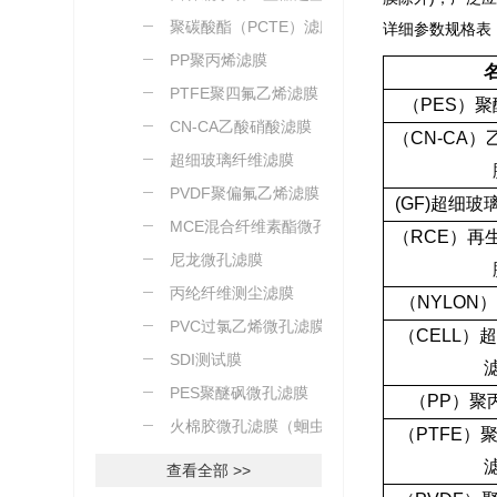
聚碳酸酯（PCTE）滤膜
详细参数规格表
PP聚丙烯滤膜
PTFE聚四氟乙烯滤膜
（
PES
）聚
CN-CA乙酸硝酸滤膜
（
CN-CA
）
超细玻璃纤维滤膜
PVDF聚偏氟乙烯滤膜
(GF)
超细玻
MCE混合纤维素酯微孔滤
（
RCE
）再
膜
尼龙微孔滤膜
丙纶纤维测尘滤膜
（
NYLON
）
PVC过氯乙烯微孔滤膜
（
CELL
）
SDI测试膜
PES聚醚砜微孔滤膜
（
PP
）聚
火棉胶微孔滤膜（蛔虫卵
（
PTFE
）
测定）
查看全部 >>