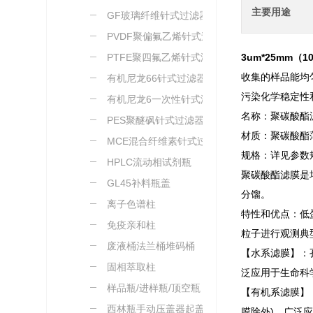
主要用途
GF玻璃纤维针式过滤器
PVDF聚偏氟乙烯针式过
滤器
PTFE聚四氟乙烯针式滤
3um*25mm（1
收集的样品能均
器
有机尼龙66针式过滤器
污染化学稳定性
有机尼龙6一次性针式滤
名称：聚碳酸酯滤
器
PES聚醚砜针式过滤器
材质：聚碳酸酯
MCE混合纤维素针式过滤
规格：详见参数
器
HPLC流动相试剂瓶
聚碳酸酯滤膜是
GL45补料瓶盖
分馏。
离子色谱柱
特性和优点：低
免疫亲和柱
粒子进行观测典
废液桶法兰桶堆码桶
【水系滤膜】：
固相萃取柱
泛应用于生命科
样品瓶/进样瓶/顶空瓶
【有机系滤膜】
西林瓶手动压盖器起盖器
膜除外)，广泛