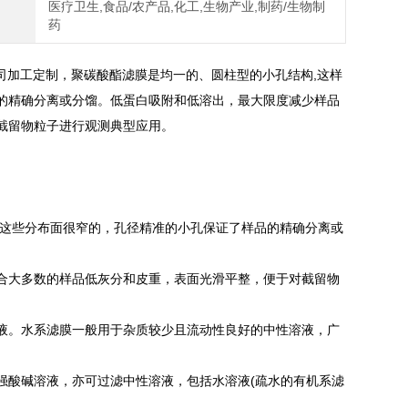
医疗卫生,食品/农产品,化工,生物产业,制药/生物制
药
司加工定制，聚碳酸酯滤膜是均一的、圆柱型的小孔结构,这样
的精确分离或分馏。低蛋白吸附和低溶出，最大限度减少样品
截留物粒子进行观测典型应用。
。这些分布面很窄的，孔径精准的小孔保证了样品的精确分离或
合大多数的样品低灰分和皮重，表面光滑平整，便于对截留物
液。水系滤膜一般用于杂质较少且流动性良好的中性溶液，广
强酸碱溶液，亦可过滤中性溶液，包括水溶液(疏水的有机系滤