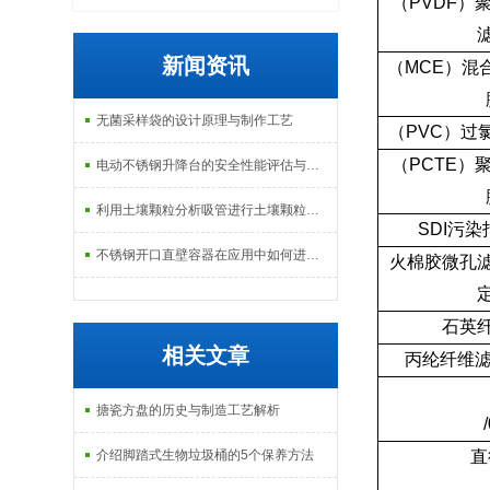
（
PVDF
）
新闻资讯
（
MCE
）混
无菌采样袋的设计原理与制作工艺
（
PVC
）过
（
PCTE
）
电动不锈钢升降台的安全性能评估与控制
利用土壤颗粒分析吸管进行土壤颗粒定量分析的研究
SDI
污染
不锈钢开口直壁容器在应用中如何进行维护和保养？
火棉胶微孔
石英
相关文章
丙纶纤维
搪瓷方盘的历史与制造工艺解析
介绍脚踏式生物垃圾桶的5个保养方法
直