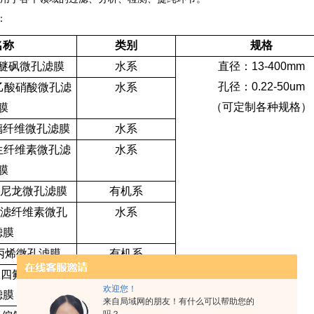
：
名称
类别
规格
醚砜微孔滤膜
水系
直径：
13-400mm
孔径：
0.22-50um
乙酸硝酸微孔滤
水系
（可定制各种规格）
膜
璃纤维微孔滤膜
水系
生纤维素微孔滤
水系
膜
尼龙微孔滤膜
有机系
超滤纤维素微孔
水系
滤膜
丙烯微孔滤膜
有机系
聚四氟乙烯微孔
亲水
/
疏水
欢迎您！
滤膜
来自局域网的朋友！有什么可以帮助您的