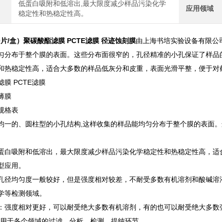
低蛋白吸附和低溶出,最大限度减少样品污染化学
应用领域
稳定性和热稳定性高。
0片/盒）
聚碳酸酯滤膜 PCTE滤膜 径迹蚀刻膜
由上海书培实验设备有限公
匀分布于整个膜的表面。这些分布面很窄的，孔径精准的小孔保证了样品
和热稳定性高，适合大多数的样品低灰分和皮重，表面光滑平整，便于对
膜 PCTE滤膜
薄膜
规格表
均一的、圆柱型的小孔结构,这样收集的样品能均匀分布于整个膜的表面
蛋白吸附和低溶出，最大限度减少样品污染化学稳定性和热稳定性高，适
型应用。
孔径均匀度一般较好，但是强度相对较差，不耐受多数有机溶剂和酸碱溶
学等检测领域。
：强度相对更好，可以耐受绝大多数有机溶剂，有的也可以耐受绝大多数
应用于各个领域的过滤、分析、检测、提纯环节。