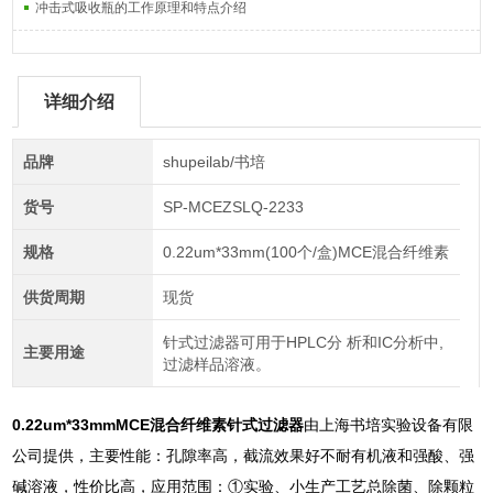
冲击式吸收瓶的工作原理和特点介绍
详细介绍
品牌
shupeilab/书培
货号
SP-MCEZSLQ-2233
规格
0.22um*33mm(100个/盒)MCE混合纤维素
供货周期
现货
针式过滤器可用于HPLC分 析和IC分析中,
主要用途
过滤样品溶液。
0.22um*33mmMCE混合纤维素针式过滤器
由上海书培实验设备有限
公司提供，主要性能：孔隙率高，截流效果好不耐有机液和强酸、强
碱溶液，性价比高，应用范围：①实验、小生产工艺总除菌、除颗粒