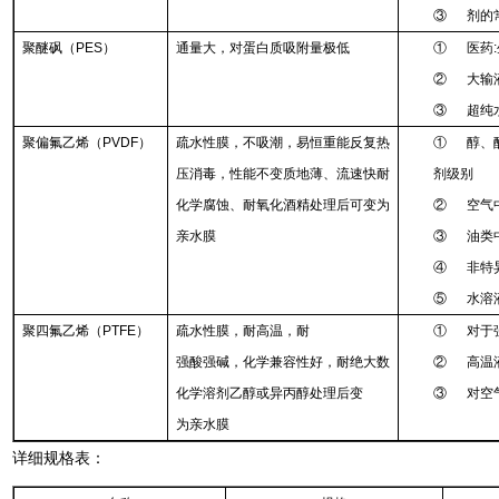
③ 剂的
聚醚砜（PES）
通量大，对蛋白质吸附量极低
① 医药
② 大输
③ 超纯
聚偏氟乙烯（PVDF）
疏水性膜，不吸潮，易恒重能反复热
① 醇、
压消毒，性能不变质地薄、流速快耐
剂级别
化学腐蚀、耐氧化酒精处理后可变为
② 空气
亲水膜
③ 油类
④ 非特
⑤ 水溶
聚四氟乙烯（PTFE）
疏水性膜，耐高温，耐
① 对于
强酸强碱，化学兼容性好，耐绝大数
② 高温
化学溶剂乙醇或异丙醇处理后变
③ 对空
为亲水膜
详细规格表：