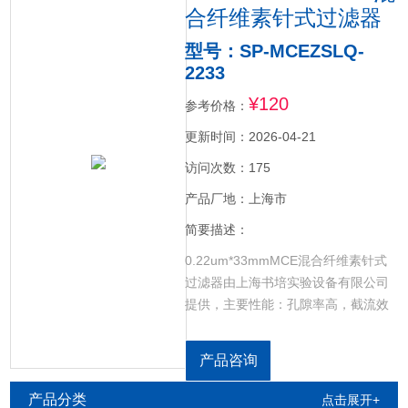
合纤维素针式过滤器
型号：SP-MCEZSLQ-
2233
¥120
参考价格：
更新时间：2026-04-21
访问次数：175
产品厂地：上海市
简要描述：
0.22um*33mmMCE混合纤维素针式
过滤器由上海书培实验设备有限公司
提供，主要性能：孔隙率高，截流效
果好不耐有机液和强酸、强碱溶液，
性价比高，应用范围：①实验、小生
产品咨询
产工艺总除菌、除颗粒的过滤，②水
体中大肠杆菌群的测定③2μm 和 5um
产品分类
点击展开+