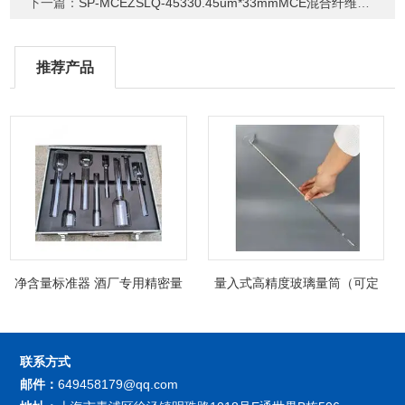
下一篇：
SP-MCEZSLQ-45330.45um*33mmMCE混合纤维素针式过滤器
推荐产品
净含量标准器 酒厂专用精密量
量入式高精度玻璃量筒（可定
筒（可过检）
制精密过检）
联系方式
邮件：
649458179@qq.com