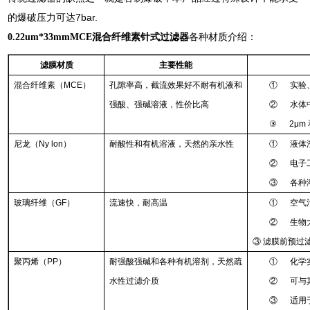
的爆破压力可达7bar.
0.22um*33mmMCE混合纤维素针式过滤器
各种材质介绍：
滤膜材质
主要性能
混合纤维素（MCE）
孔隙率高，截流效果好不耐有机液和
① 实验
强酸、强碱溶液，性价比高
② 水体
③ 2μm
尼龙（Ny lon）
耐酸性和有机溶液，天然的亲水性
① 液体
② 电子
③ 各种
玻璃纤维（GF）
流速快，耐高温
① 空气
② 生物
③ 滤膜前预过
聚丙烯（PP）
耐强酸强碱和各种有机溶剂，天然疏
① 化学
水性过滤介质
② 可与
③ 适用