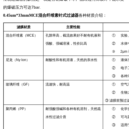
的爆破压力可达7bar.
0.45um*33mmMCE混合纤维素针式过滤器
各种材质介绍：
滤膜材质
主要性能
混合纤维素（MCE）
孔隙率高，截流效果好不耐有机液和
① 实验
强酸、强碱溶液，性价比高
② 水体
③ 2μm
尼龙（Ny lon）
耐酸性和有机溶液，天然的亲水性
① 液体
② 电子
③ 各种
玻璃纤维（GF）
流速快，耐高温
① 空气
② 生物
③ 滤膜前预过
聚丙烯（PP）
耐强酸强碱和各种有机溶剂，天然疏
① 化学
水性过滤介质
② 可与
③ 适用