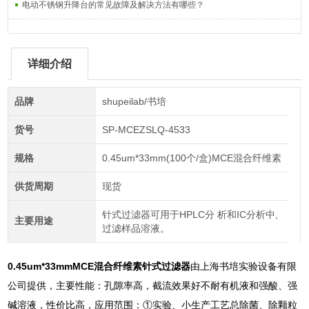
电动不锈钢升降台的常见故障及解决方法有哪些？
详细介绍
品牌
shupeilab/书培
货号
SP-MCEZSLQ-4533
规格
0.45um*33mm(100个/盒)MCE混合纤维素
供货周期
现货
针式过滤器可用于HPLC分 析和IC分析中,
主要用途
过滤样品溶液。
0.45um*33mmMCE混合纤维素针式过滤器
由上海书培实验设备有限
公司提供，主要性能：孔隙率高，截流效果好不耐有机液和强酸、强
碱溶液，性价比高，应用范围：①实验、小生产工艺总除菌、除颗粒