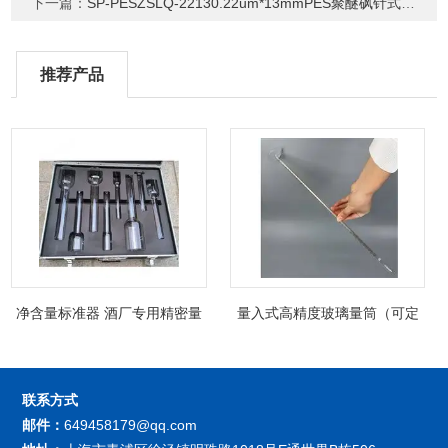
下一篇：
SP-PESZSLQ-22130.22um*13mmPES聚醚砜针式过滤器
推荐产品
净含量标准器 酒厂专用精密量
量入式高精度玻璃量筒（可定
筒（可过检）
制精密过检）
联系方式
邮件：
649458179@qq.com