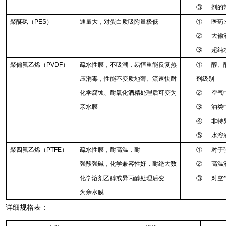
③ 剂的
聚醚砜（PES）
通量大，对蛋白质吸附量极低
① 医药
② 大输
③ 超纯
聚偏氟乙烯（PVDF）
疏水性膜，不吸潮，易恒重能反复热
① 醇、
压消毒，性能不变质地薄、流速快耐
剂级别
化学腐蚀、耐氧化酒精处理后可变为
② 空气
亲水膜
③ 油类
④ 非特
⑤ 水溶
聚四氟乙烯（PTFE）
疏水性膜，耐高温，耐
① 对于
强酸强碱，化学兼容性好，耐绝大数
② 高温
化学溶剂乙醇或异丙醇处理后变
③ 对空
为亲水膜
详细规格表：