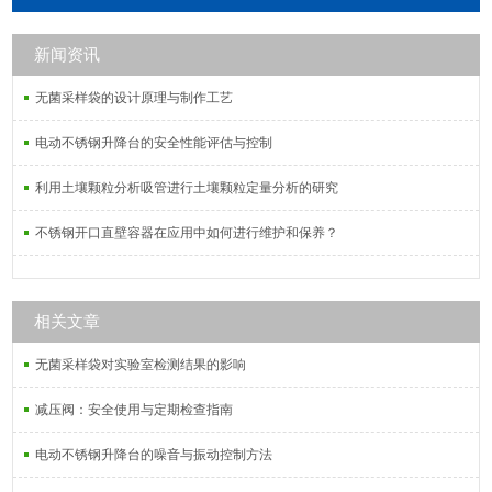
的滤膜还用于油料过滤。针式过滤器
可用于HPLC分 析和IC分析中,过滤样
新闻资讯
品溶液。
无菌采样袋的设计原理与制作工艺
电动不锈钢升降台的安全性能评估与控制
利用土壤颗粒分析吸管进行土壤颗粒定量分析的研究
不锈钢开口直壁容器在应用中如何进行维护和保养？
相关文章
无菌采样袋对实验室检测结果的影响
减压阀：安全使用与定期检查指南
电动不锈钢升降台的噪音与振动控制方法