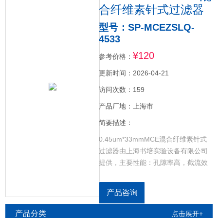
合纤维素针式过滤器
型号：SP-MCEZSLQ-
4533
¥120
参考价格：
更新时间：2026-04-21
访问次数：159
产品厂地：上海市
简要描述：
0.45um*33mmMCE混合纤维素针式
过滤器由上海书培实验设备有限公司
提供，主要性能：孔隙率高，截流效
果好不耐有机液和强酸、强碱溶液，
性价比高，应用范围：①实验、小生
产品咨询
产工艺总除菌、除颗粒的过滤，②水
体中大肠杆菌群的测定③2μm 和 5um
产品分类
点击展开+