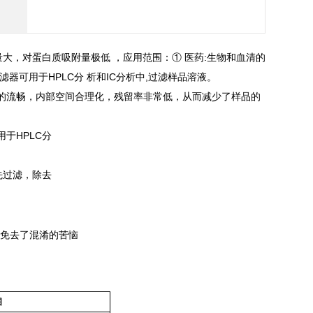
大，对蛋白质吸附量极低 ，应用范围：① 医药:生物和血清的
可用于HPLC分 析和IC分析中,过滤样品溶液。
的流畅，内部空间合理化，残留率非常低，从而减少了样品的
于HPLC分
先过滤，除去
，免去了混淆的苦恼
围