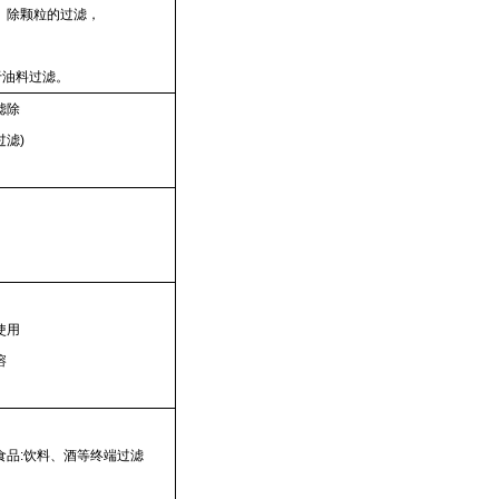
、除颗粒的过滤，
用于油料过滤。
滤除
滤)
使用
溶
品:饮料、酒等终端过滤