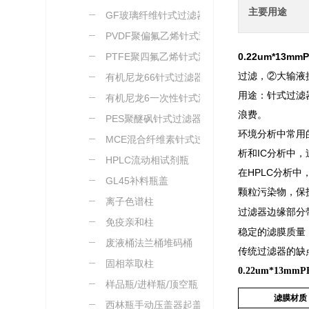
主要用途
GF玻璃纤维针式过滤器
PVDF聚偏氟乙烯针式过
滤器
PTFE聚四氟乙烯针式滤
0.22um*13
过滤，②大输液
器
有机尼龙66针式过滤器
用途：针式过滤
有机尼龙6一次性针式滤
浪费。
器
PES聚醚砜针式过滤器
环境分析中常用
MCE混合纤维素针式过滤
析和IC分析中
器
HPLC流动相试剂瓶
在HPLC分析
GL45补料瓶盖
颗粒污染物，保
离子色谱柱
过滤器边缘部分
免疫亲和柱
稳定的滤膜质量
废液桶法兰桶堆码桶
传统过滤器的缺
固相萃取柱
0.22um*13
样品瓶/进样瓶/顶空瓶
滤膜材质
西林瓶手动压盖器起盖器