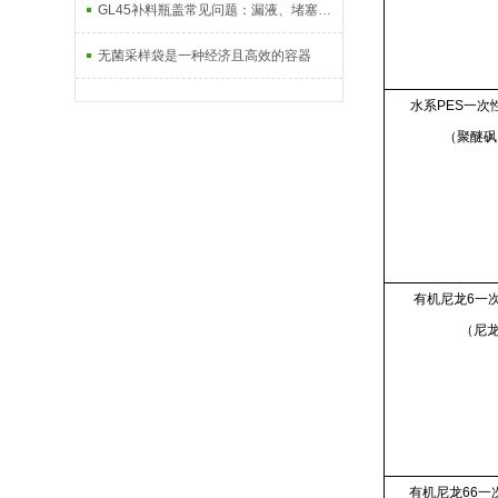
GL45补料瓶盖常见问题：漏液、堵塞怎么解决？
无菌采样袋是一种经济且高效的容器
水系PES一次
（聚醚砜
有机尼龙6一
（尼龙
有机尼龙66一