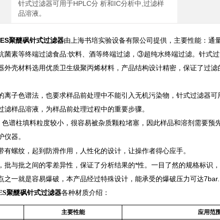
针式过滤器可用于HPLC分 析和IC分析中,过滤样
品溶液。
mmPES聚醚砜针式过滤器
由上海书培实验设备有限公司提供，主要性能：通量
抗菌素等终端过滤食品:饮料、酒等终端过滤，③超纯水终端过滤。针式过滤器
器外壳材料选用优质卫生级聚丙烯材料，产品结构设计精密，保证了过滤
的离子色谱法，也要求样品前处理中不能引入无机污染物，针式过滤器可用
，过滤样品溶液，为样品前处理过程中的重要步骤。
中，色谱柱填料粒度较小，很容易被杂质颗粒堵塞，因此样品和溶剂需要预
护仪器。
带有螺纹，起到防滑作用，人性化的设计，让操作者得心应手。
，批与批之间的零差异性，保证了分析结果的*性。一目了然的规格标识
点之一就是容易爆破，本产品经过特殊设计，能承受的爆破压力可达7bar.
mmPES聚醚砜针式过滤器
各种材质介绍：
主要性能
应用范