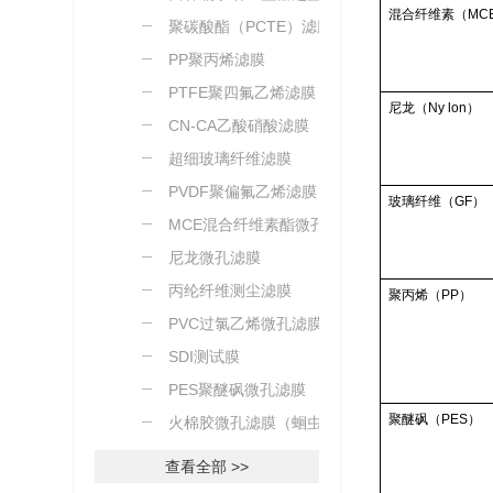
混合纤维素（MC
聚碳酸酯（PCTE）滤膜
PP聚丙烯滤膜
PTFE聚四氟乙烯滤膜
尼龙（Ny lon）
CN-CA乙酸硝酸滤膜
超细玻璃纤维滤膜
PVDF聚偏氟乙烯滤膜
玻璃纤维（GF）
MCE混合纤维素酯微孔滤
膜
尼龙微孔滤膜
丙纶纤维测尘滤膜
聚丙烯（PP）
PVC过氯乙烯微孔滤膜
SDI测试膜
PES聚醚砜微孔滤膜
聚醚砜（PES）
火棉胶微孔滤膜（蛔虫卵
测定）
查看全部 >>