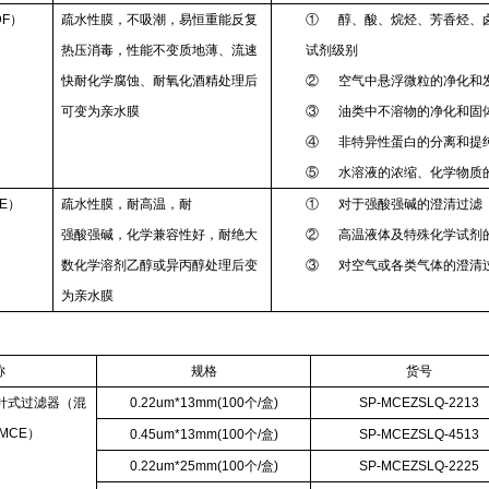
DF）
疏水性膜，不吸潮，易恒重能反复
① 醇、酸、烷烃、芳香烃、
热压消毒，性能不变质地薄、流速
试剂级别
快耐化学腐蚀、耐氧化酒精处理后
② 空气中悬浮微粒的净化和
可变为亲水膜
③ 油类中不溶物的净化和固
④ 非特异性蛋白的分离和提
⑤ 水溶液的浓缩、化学物质
E）
疏水性膜，耐高温，耐
① 对于强酸强碱的澄清过滤
强酸强碱，化学兼容性好，耐绝大
② 高温液体及特殊化学试剂
数化学溶剂乙醇或异丙醇处理后变
③ 对空气或各类气体的澄清
为亲水膜
称
规格
货号
针式过滤器（混
0.22um*13mm(100个/盒)
SP-MCEZSLQ-2213
MCE）
0.45um*13mm(100个/盒)
SP-MCEZSLQ-4513
0.22um*25mm(100个/盒)
SP-MCEZSLQ-2225