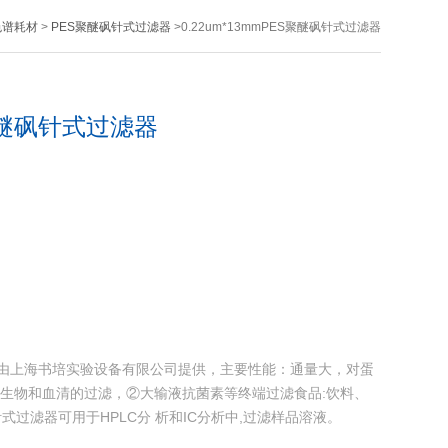
色谱耗材
>
PES聚醚砜针式过滤器
>0.22um*13mmPES聚醚砜针式过滤器
S聚醚砜针式过滤器
式过滤器由上海书培实验设备有限公司提供，主要性能：通量大，对蛋
药:生物和血清的过滤，②大输液抗菌素等终端过滤食品:饮料、
过滤器可用于HPLC分 析和IC分析中,过滤样品溶液。