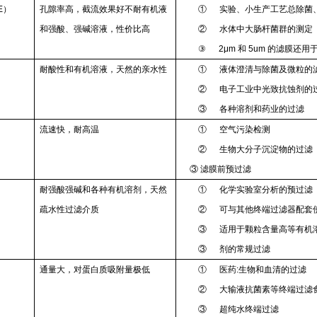
E）
孔隙率高，截流效果好不耐有机液
① 实验、小生产工艺总除菌
和强酸、强碱溶液，性价比高
② 水体中大肠杆菌群的测定
③ 2μm 和 5um 的滤膜还
耐酸性和有机溶液，天然的亲水性
① 液体澄清与除菌及微粒的
② 电子工业中光致抗蚀剂的过
③ 各种溶剂和药业的过滤
流速快，耐高温
① 空气污染检测
② 生物大分子沉淀物的过滤
③ 滤膜前预过滤
耐强酸强碱和各种有机溶剂，天然
① 化学实验室分析的预过滤
疏水性过滤介质
② 可与其他终端过滤器配套
③ 适用于颗粒含量高等有机
③ 剂的常规过滤
通量大，对蛋白质吸附量极低
① 医药:生物和血清的过滤
② 大输液抗菌素等终端过滤食
③ 超纯水终端过滤