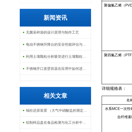
聚偏氟乙烯（PV
新闻资讯
无菌采样袋的设计原理与制作工艺
电动不锈钢升降台的安全性能评估与控制
聚四氟乙烯（PTF
利用土壤颗粒分析吸管进行土壤颗粒定量分析的研究
不锈钢开口直壁容器在应用中如何进行维护和保养？
详细规格表：
相关文章
名
水系MCE一次性
镉柱还原装置 （大气中硝酸盐的测定方法）
合纤维素
铝制样品盘在食品检测与化工分析中的应用揭秘