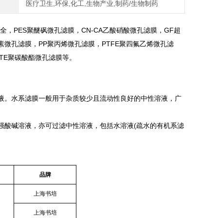
医疗卫生,环保,化工,生物产业,制药/生物制药
，PES聚醚砜微孔滤膜，CN-CA乙酸硝酸微孔滤膜，GF超
素微孔滤膜，PP聚丙烯微孔滤膜，PTFE聚四氟乙烯微孔滤
CTE聚碳酸酯微孔滤膜等。
液。水系滤膜一般用于杂质较少且流动性良好的中性溶液，广
强酸碱溶液，亦可过滤中性溶液，包括水溶液(疏水的有机系滤
品牌
上海书培
上海书培