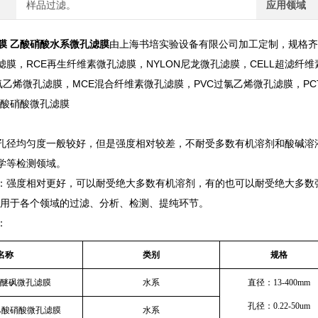
样品过滤。
应用领域
A滤膜 乙酸硝酸水系微孔滤膜
由上海书培实验设备有限公司加工定制，规格齐全
膜，RCE再生纤维素微孔滤膜，NYLON尼龙微孔滤膜，CELL超滤纤维
偏氟乙烯微孔滤膜，MCE混合纤维素微孔滤膜，PVC过氯乙烯微孔滤膜，P
 乙酸硝酸微孔滤膜
孔径均匀度一般较好，但是强度相对较差，不耐受多数有机溶剂和酸碱溶
学等检测领域。
：强度相对更好，可以耐受绝大多数有机溶剂，有的也可以耐受绝大多数
应用于各个领域的过滤、分析、检测、提纯环节。
：
名称
类别
规格
聚醚砜微孔滤膜
水系
直径：13-400mm
孔径：0.22-50um
）乙酸硝酸微孔滤膜
水系