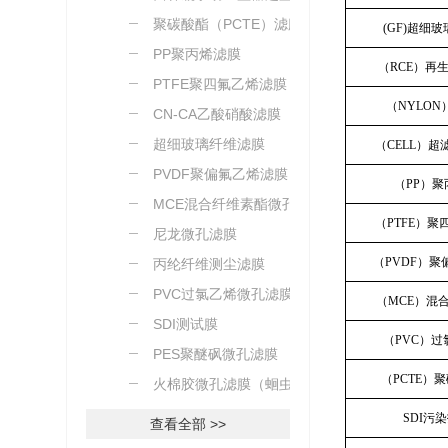
聚碳酸酯（PCTE）滤膜
(GF)超细
PP聚丙烯滤膜
（RCE）再
PTFE聚四氟乙烯滤膜
（NYLO
CN-CA乙酸硝酸滤膜
超细玻璃纤维滤膜
（CELL）
PVDF聚偏氟乙烯滤膜
（PP）
MCE混合纤维素酯微孔滤
（PTFE）
膜
尼龙微孔滤膜
（PVDF）
丙纶纤维测尘滤膜
PVC过氯乙烯微孔滤膜
（MCE）混
SDI测试膜
（PVC）
PES聚醚砜微孔滤膜
（PCTE）
火棉胶微孔滤膜（蛔虫卵
测定）
SDI污
查看全部 >>