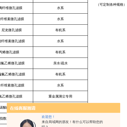
（可定制各种规格）
玻璃纤维微孔滤膜
水系
生纤维素微孔滤膜
水系
N）尼龙微孔滤膜
有机系
超滤纤维素微孔滤膜
水系
聚丙烯微孔滤膜
有机系
聚四氟乙烯微孔滤膜
亲水/疏水
聚偏氟乙烯微孔滤膜
有机系
合纤维素微孔滤膜
水系
过氯乙烯微孔滤膜
重金属测尘专用
聚碳酸酯微孔滤膜
石油燃料检测过滤分析
欢迎您！
染指数测试膜
污染指数测定
来自局域网的朋友！有什么可以帮助您的