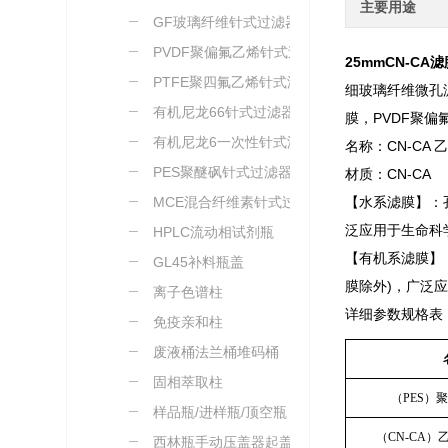
主要用途
GF玻璃纤维针式过滤器
PVDF聚偏氟乙烯针式过
25mmCN-C
滤器
PTFE聚四氟乙烯针式滤
细玻璃纤维微孔滤
器
有机尼龙66针式过滤器
膜，PVDF聚
有机尼龙6一次性针式滤
名称：CN-CA
器
PES聚醚砜针式过滤器
材质：CN-CA
MCE混合纤维素针式过滤
【水系滤膜】：
泛应用于生命科
器
HPLC流动相试剂瓶
【有机系滤膜】
GL45补料瓶盖
膜除外)，广泛
离子色谱柱
详细参数规格表
免疫亲和柱
废液桶法兰桶堆码桶
固相萃取柱
（PES）
样品瓶/进样瓶/顶空瓶
（CN-CA
西林瓶手动压盖器起盖器