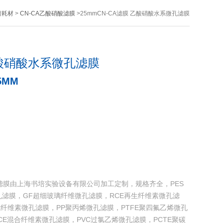
谱耗材
>
CN-CA乙酸硝酸滤膜
>25mmCN-CA滤膜 乙酸硝酸水系微孔滤膜
 乙酸硝酸水系微孔滤膜
5MM
微孔滤膜由上海书培实验设备有限公司加工定制，规格齐全，PES
孔滤膜，GF超细玻璃纤维微孔滤膜，RCE再生纤维素微孔滤
超滤纤维素微孔滤膜，PP聚丙烯微孔滤膜，PTFE聚四氟乙烯微孔
CE混合纤维素微孔滤膜，PVC过氯乙烯微孔滤膜，PCTE聚碳