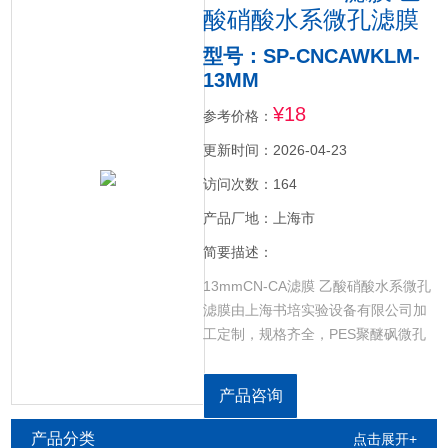
酸硝酸水系微孔滤膜
型号：SP-CNCAWKLM-
13MM
¥18
参考价格：
更新时间：2026-04-23
访问次数：164
产品厂地：上海市
简要描述：
13mmCN-CA滤膜 乙酸硝酸水系微孔
滤膜由上海书培实验设备有限公司加
工定制，规格齐全，PES聚醚砜微孔
滤膜，CN-CA乙酸硝酸微孔滤膜，GF
超细玻璃纤维微孔滤膜，RCE再生纤
产品咨询
维素微孔滤膜，NYLON尼龙微孔滤
膜，CELL超滤纤维素微孔滤膜，PP
产品分类
点击展开+