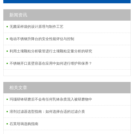
聚丙烯微孔滤膜，PTFE聚四氟乙烯微
孔滤膜，PVDF聚偏氟乙烯微孔滤膜，
新闻资讯
MCE混合纤维素微孔滤膜，PVC过氯
乙烯微孔滤膜，PCTE聚碳酸酯微孔滤
无菌采样袋的设计原理与制作工艺
膜等。
电动不锈钢升降台的安全性能评估与控制
利用土壤颗粒分析吸管进行土壤颗粒定量分析的研究
不锈钢开口直壁容器在应用中如何进行维护和保养？
相关文章
玛瑙研钵研磨后不会有任何乳钵杂质混入被研磨物中
溶剂过滤器选型指南：如何选择合适的过滤介质
石英坩埚选购指南