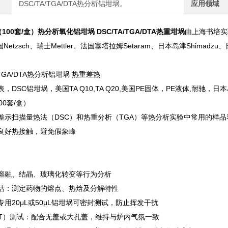
DSC/TA/TGA/DTA热分析铝坩埚。
应用领域
（100套/盒）
热分析氧化铝坩埚 DSC/TA/TGA/DTA热重坩埚
由上海书培实
Netzsch、瑞士Mettler、法国塞塔拉姆Setaram、日本岛津Shimad
/TGA/DTA热分析铝坩埚 热重差热
，DSC铝坩埚，美国TA Q10,TA Q20,美国PE固体，PE液体,耐驰，
00套/盒）
差示扫描量热法（DSC）和热重分析（TGA）等热分析实验中常用的样品
证良好热接触，避免假象峰
：如熔融、结晶、玻璃化转变等行为分析
评估‌：测定药物的熔点、热焓及分解特性
：专用20μL或50μL铝坩埚可密封测试，防止挥发干扰
IT）测试‌：配合无盖或大孔盖，维持与炉内气氛一致