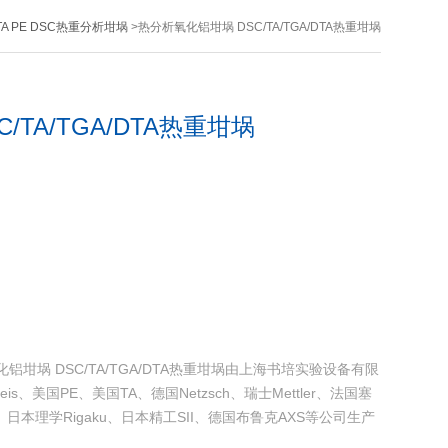
TA PE DSC热重分析坩埚
>热分析氧化铝坩埚 DSC/TA/TGA/DTA热重坩埚
/TA/TGA/DTA热重坩埚
析氧化铝坩埚 DSC/TA/TGA/DTA热重坩埚由上海书培实验设备有限
s、美国PE、美国TA、德国Netzsch、瑞士Mettler、法国塞
zu、日本理学Rigaku、日本精工SII、德国布鲁克AXS等公司生产