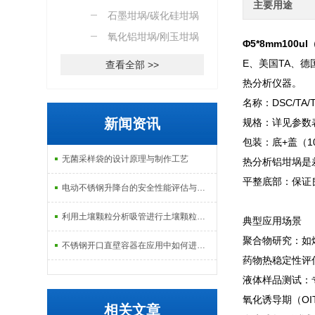
主要用途
石墨坩埚/碳化硅坩埚
氧化铝坩埚/刚玉坩埚
Φ5*8mm100ul
E、美国TA、德国
查看全部 >>
热分析仪器。
名称：DSC/TA
新闻资讯
规格：详见参数表
包装：底+盖（1
无菌采样袋的设计原理与制作工艺
热分析铝坩埚是
‌平整底部‌：保
电动不锈钢升降台的安全性能评估与控制
利用土壤颗粒分析吸管进行土壤颗粒定量分析的研究
‌典型应用场景‌
‌聚合物研究‌
不锈钢开口直壁容器在应用中如何进行维护和保养？
‌药物热稳定性
‌液体样品测试‌
‌氧化诱导期（O
相关文章