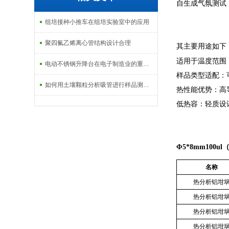
‌自生成气氛测试
组培接种小推车在组培实验室中的应用
聚四氟乙烯离心管结构设计合理
其主要用途如下
‌适用于温度范围‌
电动不锈钢升降台在电子制造业的重要性
‌样品类型适配‌
如何用土壤颗粒分析吸管进行样品测定呢？
‌热性能优势‌：
‌低热容‌：轻质
Φ5*8mm100ul
名称
热分析铝坩
热分析铝坩
热分析铝坩
热分析铝坩