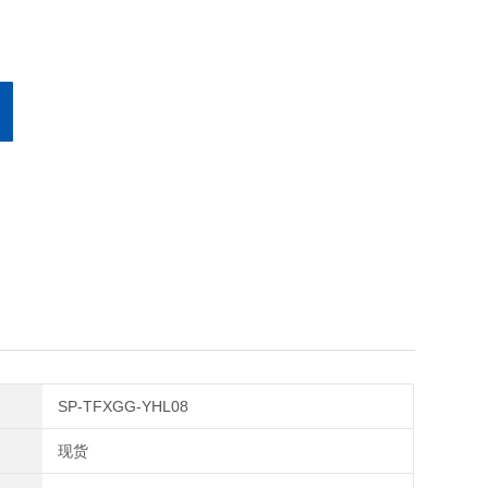
SP-TFXGG-YHL08
现货