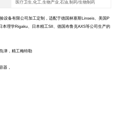
医疗卫生,化工,生物产业,石油,制药/生物制药
验设备有限公司加工定制，适配于德国林塞斯Linseis、美国P
zu、日本理学Rigaku、日本精工SII、德国布鲁克AXS等公司生产的
日本岛津，精工梅特勒
容器，