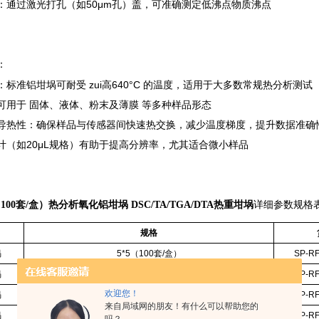
‌：通过激光打孔（如50μm孔）盖，可准确测定低沸点物质沸点 ‌
：
：标准铝坩埚可耐受 ‌zui高640°C‌ 的温度，适用于大多数常规热分析测试
：可用于 ‌固体、液体、粉末及薄膜‌ 等多种样品形态
‌高导热性‌：确保样品与传感器间快速热交换，减少温度梯度，提升数据准确
设计（如20μL规格）有助于提高分辨率，尤其适合微小样品
（100套/盒）
热分析氧化铝坩埚 DSC/TA/TGA/DTA热重坩埚
详细参数规格
规格
埚
5*5（100套/盒）
SP-R
埚
5*4（100套/盒）
SP-R
欢迎您！
埚
6.7*3（100套/盒）
SP-R
来自局域网的朋友！有什么可以帮助您的
埚
适配耐驰8*2.1（100套/盒）
SP-R