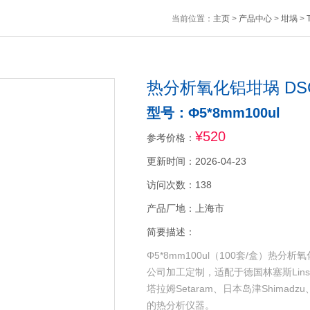
当前位置：
主页
>
产品中心
>
坩埚
>
热分析氧化铝坩埚 DSC
型号：Φ5*8mm100ul
¥520
参考价格：
更新时间：2026-04-23
访问次数：138
产品厂地：上海市
简要描述：
Φ5*8mm100ul（100套/盒）热分
公司加工定制，适配于德国林塞斯Linsei
塔拉姆Setaram、日本岛津Shimad
的热分析仪器。