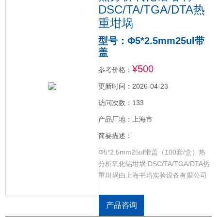
DSC/TA/TGA/DTA热
重坩埚
型号：Φ5*2.5mm25ul带
盖
¥500
参考价格：
更新时间：2026-04-23
访问次数：133
产品厂地：上海市
简要描述：
Φ5*2.5mm25ul带盖（100套/盒）热
分析氧化铝坩埚 DSC/TA/TGA/DTA热
重坩埚由上海书培实验设备有限公司
加工定制，适配于德国林塞斯
Linseis、美国PE、美国TA、德国
产品咨询
Netzsch、瑞士Mettler、法国塞塔拉