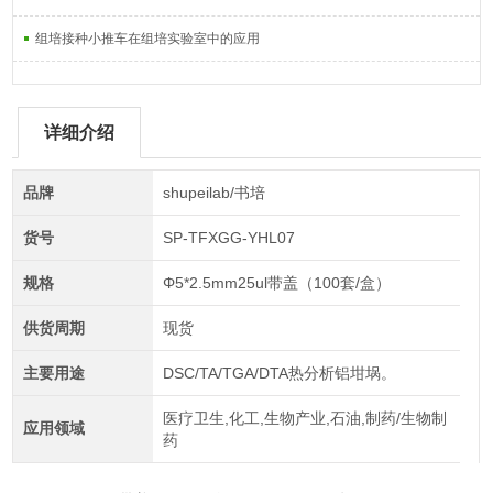
组培接种小推车在组培实验室中的应用
详细介绍
品牌
shupeilab/书培
货号
SP-TFXGG-YHL07
规格
Φ5*2.5mm25ul带盖（100套/盒）
供货周期
现货
主要用途
DSC/TA/TGA/DTA热分析铝坩埚。
医疗卫生,化工,生物产业,石油,制药/生物制
应用领域
药