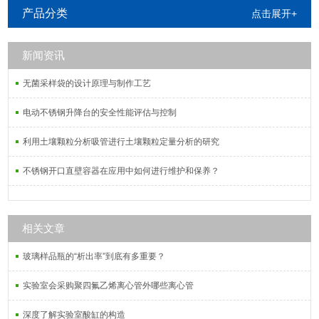
姆Setaram、日本岛津Shimadzu、日
产品分类
点击展开+
本理学Rigaku、日本精工SII、德国布
鲁克AXS等公司生产的热分析仪器。
新闻资讯
无菌采样袋的设计原理与制作工艺
电动不锈钢升降台的安全性能评估与控制
利用土壤颗粒分析吸管进行土壤颗粒定量分析的研究
不锈钢开口直壁容器在应用中如何进行维护和保养？
相关文章
玻璃样品瓶的“析出率”到底有多重要？
实验室会采购聚四氟乙烯离心管外哪些离心管
深度了解实验室酸缸的构造