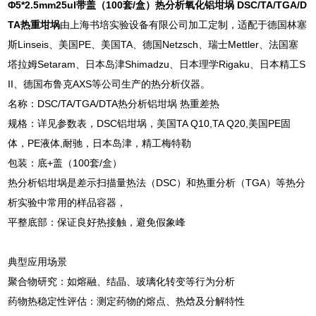
Φ5*2.5mm25ul带盖（100套/盒）
热分析氧化铝坩埚 DSC/TA/TGA/D
TA热重坩埚
由上海书培实验设备有限公司加工定制，适配于德国林塞
斯Linseis、美国PE、美国TA、德国Netzsch、瑞士Mettler、法国塞
塔拉姆Setaram、日本岛津Shimadzu、日本理学Rigaku、日本精工S
II、德国布鲁克AXS等公司生产的热分析仪器。
名称：DSC/TA/TGA/DTA热分析铝坩埚 热重差热
规格：详见参数表，DSC铝坩埚，美国TA Q10,TA Q20,美国PE固
体，PE液体,耐驰，日本岛津，精工梅特勒
包装：底+盖（100套/盒）
热分析铝坩埚是差示扫描量热法（DSC）和热重分析（TGA）等热分
析实验中常用的样品容器，
‌平整底部‌：保证良好热接触，避免假象峰
‌典型应用场景‌
‌聚合物研究‌：如熔融、结晶、玻璃化转变等行为分析
‌药物热稳定性评估‌：测定药物的熔点、热焓及分解特性