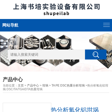
网站导航
产品中心
当前位置：
主页
>
产品中心
>
坩埚
>
TA PE DSC热重分析坩埚
>热分析氧化铝坩
埚 DSC/TA/TGA/DTA热重坩埚
热分析氧化铝坩埚