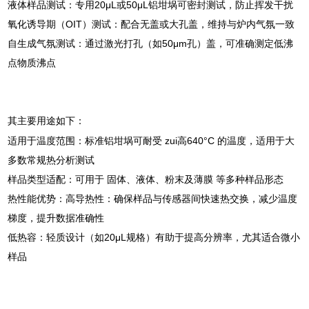
‌液体样品测试‌：专用20μL或50μL铝坩埚可密封测试，防止挥发干扰
‌氧化诱导期（OIT）测试‌：配合无盖或大孔盖，维持与炉内气氛一致
‌自生成气氛测试‌：通过激光打孔（如50μm孔）盖，可准确测定低沸
点物质沸点 ‌
其主要用途如下：
‌适用于温度范围‌：标准铝坩埚可耐受 ‌zui高640°C‌ 的温度，适用于大
多数常规热分析测试
‌样品类型适配‌：可用于 ‌固体、液体、粉末及薄膜‌ 等多种样品形态
‌热性能优势‌：‌高导热性‌：确保样品与传感器间快速热交换，减少温度
梯度，提升数据准确性
‌低热容‌：轻质设计（如20μL规格）有助于提高分辨率，尤其适合微小
样品