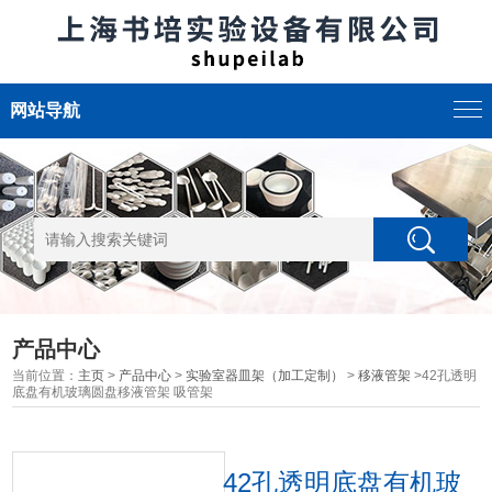
网站导航
产品中心
当前位置：
主页
>
产品中心
>
实验室器皿架（加工定制）
>
移液管架
>42孔透明
底盘有机玻璃圆盘移液管架 吸管架
42孔透明底盘有机玻