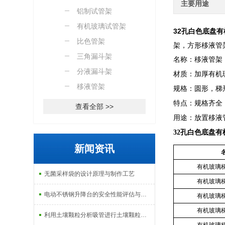
主要用途
制）
铝制试管架
有机玻璃试管架
32孔白色底盘
比色管架
架，方形移液管
三角漏斗架
名称：移液管架
分液漏斗架
材质：加厚有机
移液管架
规格：圆形，梯
特点：规格齐全
查看全部 >>
用途：放置移液
32孔白色底盘
新闻资讯
有机玻璃
无菌采样袋的设计原理与制作工艺
有机玻璃
电动不锈钢升降台的安全性能评估与控制
有机玻璃
有机玻璃
利用土壤颗粒分析吸管进行土壤颗粒定量分析的研究