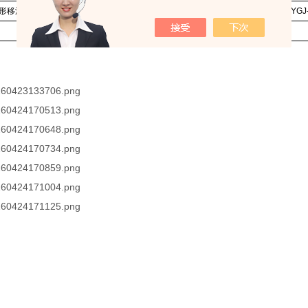
形移液管架
方形60孔
SP-NSJYYGJ
支持定制