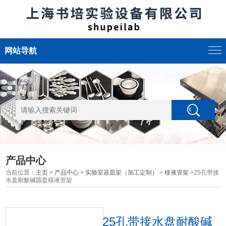
网站导航
产品中心
当前位置：
主页
>
产品中心
>
实验室器皿架（加工定制）
>
移液管架
>25孔带接
水盘耐酸碱圆盘移液管架
25孔带接水盘耐酸碱