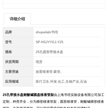
详细介绍
品牌
shupeilab/书培
货号
SP-NSJYYGJ-Y25
规格
25孔圆形带接水盘
供货周期
现货
主要用途
放置移液管,吸管。
应用领域
医疗卫生,环保,化工,生物产业,石油
25孔带接水盘耐酸碱圆盘移液管架
由上海书培实验设备有限公司加工
定制，种类齐全，分为梯形移液管架，圆形移液管，耐酸碱梯形移液