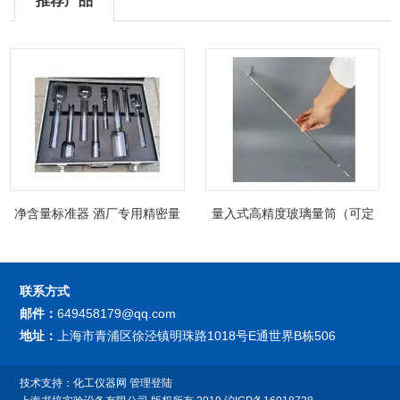
推荐产品
净含量标准器 酒厂专用精密量
量入式高精度玻璃量筒（可定
筒（可过检）
制精密过检）
联系方式
邮件：
649458179@qq.com
地址：
上海市青浦区徐泾镇明珠路1018号E通世界B栋506
技术支持：
化工仪器网
管理登陆