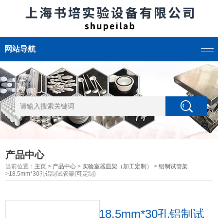
网站导航
产品中心
当前位置：
主页
>
产品中心
>
实验室器皿架（加工定制）
>
铝制试管架
>18.5mm*30孔铝制试管架(可定制)
18.5mm*30孔铝制试