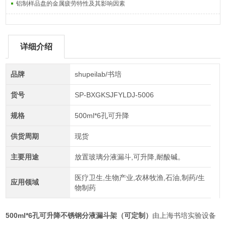
铝制样品盘的金属疲劳特性及其影响因素
详细介绍
品牌
shupeilab/书培
货号
SP-BXGKSJFYLDJ-5006
规格
500ml*6孔可升降
供货周期
现货
主要用途
放置玻璃分液漏斗,可升降,耐酸碱。
医疗卫生,生物产业,农林牧渔,石油,制药/生
应用领域
物制药
500ml*6孔可升降不锈钢分液漏斗架
（可定制）
由上海书培实验设备