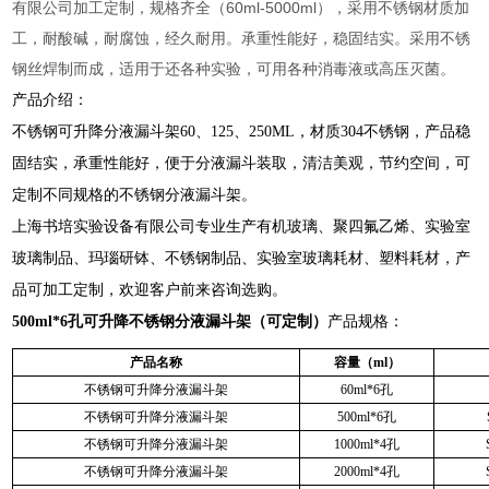
有限公司加工定制，规格齐全（60ml-5000ml），采用不锈钢材质加
工，耐酸碱，耐腐蚀，经久耐用。承重性能好，稳固结实。采用不锈
钢丝焊制而成，适用于还各种实验，可用各种消毒液或高压灭菌。
产品介绍：
不锈钢可升降分液漏斗架
60、125、250ML
，材质304不锈钢，产品稳
固结实，承重性能好，便于分液漏斗装取，清洁美观，节约空间，可
定制不同规格的不锈钢分液漏斗架。
上海书培实验设备有限公司专业生产有机玻璃、聚四氟乙烯、实验室
玻璃制品、玛瑙研钵、不锈钢制品、实验室玻璃耗材、塑料耗材，产
品可加工定制，欢迎客户前来咨询选购。
500ml*6孔可升降不锈钢分液漏斗架
（可定制）
产品规格：
产品名称
容量（ml）
不锈钢可升降分液漏斗架
60ml*6孔
不锈钢可升降分液漏斗架
500ml*6孔
不锈钢可升降分液漏斗架
1000ml*4孔
不锈钢可升降分液漏斗架
2000ml*4孔