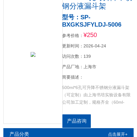
钢分液漏斗架
型号：SP-
BXGKSJFYLDJ-5006
¥250
参考价格：
更新时间：2026-04-24
访问次数：139
产品厂地：上海市
简要描述：
500ml*6孔可升降不锈钢分液漏斗架
（可定制）由上海书培实验设备有限
公司加工定制，规格齐全（60ml-
5000ml），采用不锈钢材质加工，耐
酸碱，耐腐蚀，经久耐用。承重性能
产品咨询
好，稳固结实。采用不锈钢丝焊制而
成，适用于还各种实验，可用各种消
产品分类
点击展开+