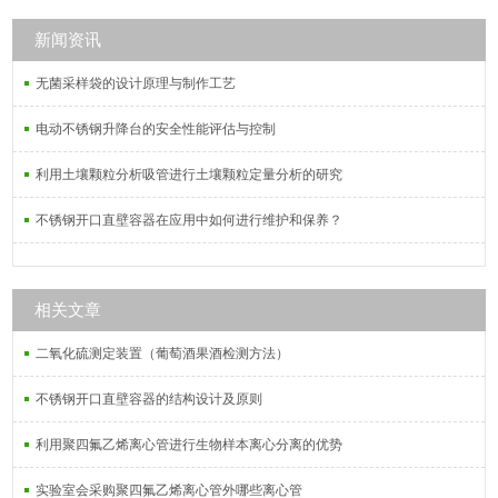
瓶架，离心管架，梨形瓶架，移液枪
架，培养皿架，茄型烧瓶架，样品瓶
新闻资讯
架，血清瓶架，滴瓶架，注射器架，
无菌采样袋的设计原理与制作工艺
安瓿瓶架，三角烧瓶架，锥形瓶架。
电动不锈钢升降台的安全性能评估与控制
利用土壤颗粒分析吸管进行土壤颗粒定量分析的研究
不锈钢开口直壁容器在应用中如何进行维护和保养？
相关文章
二氧化硫测定装置（葡萄酒果酒检测方法）
不锈钢开口直壁容器的结构设计及原则
利用聚四氟乙烯离心管进行生物样本离心分离的优势
实验室会采购聚四氟乙烯离心管外哪些离心管