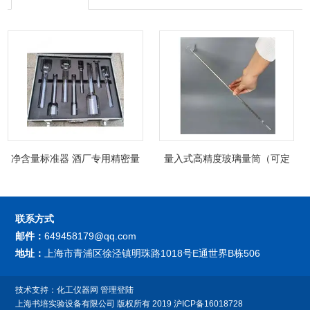
净含量标准器 酒厂专用精密量
量入式高精度玻璃量筒（可定
筒（可过检）
制精密过检）
联系方式
邮件：
649458179@qq.com
地址：
上海市青浦区徐泾镇明珠路1018号E通世界B栋506
技术支持：
化工仪器网
管理登陆
上海书培实验设备有限公司
版权所有 2019
沪ICP备16018728