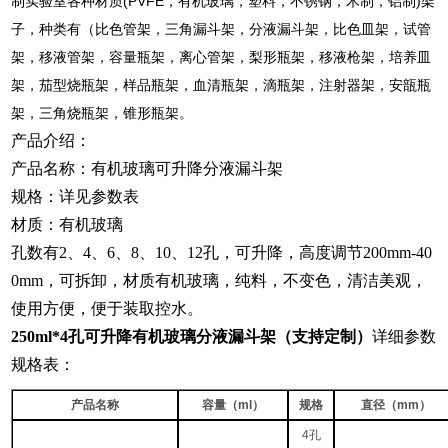
制实验室各种材质(PVFE，有机玻璃，塑料，不锈钢，木制，铝制)架
子，种类有（比色管架，三角漏斗架，分液漏斗架，比色皿架，试管
架，移液管架，容量瓶架，离心管架，梨形瓶架，移液枪架，培养皿
架，茄型烧瓶架，样品瓶架，血清瓶架，滴瓶架，注射器架，安瓿瓶
架，三角烧瓶架，锥形瓶架。
产品介绍：
产品名称：有机玻璃可升降分液漏斗架
规格：详见参数表
材质：有机玻璃
孔数有2、4、6、8、10、12孔，可升降，高度调节200mm-40
0mm，可拆卸，材质有机玻璃，纯料，不变色，清洁美观，
使用方便，便于装取控水。
250ml*4孔
可升降有机玻璃分液漏斗架（支持定制）
详细参数
规格表：
产品名称
容量（
ml
）
规格
直径（
mm
）
4
孔