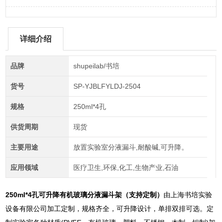
详细介绍
品牌
shupeilab/书培
货号
SP-YJBLFYLDJ-2504
规格
250ml*4孔
供货周期
现货
主要用途
放置实验室分液漏斗,耐酸碱,可升降。
应用领域
医疗卫生,环保,化工,生物产业,石油
250ml*4孔
可升降有机玻璃分液漏斗架（支持定制）
由上海书培实验
设备有限公司加工定制，规格齐全，可升降设计，单排双排可选。定