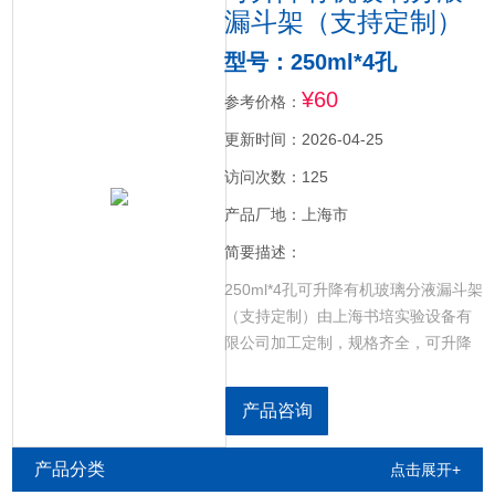
漏斗架（支持定制）
型号：250ml*4孔
¥60
参考价格：
更新时间：2026-04-25
访问次数：125
产品厂地：上海市
简要描述：
250ml*4孔可升降有机玻璃分液漏斗架
（支持定制）由上海书培实验设备有
限公司加工定制，规格齐全，可升降
设计，单排双排可选。定制实验室各
种材质(PVFE，有机玻璃，塑料，不
产品咨询
锈钢，木制，铝制)架子，种类有（比
色管架，三角漏斗架，分液漏斗架，
产品分类
点击展开+
比色皿架，试管架，移液管架，容量