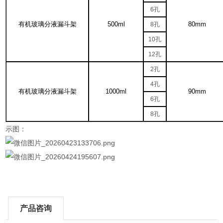
6
孔
有机玻璃分液漏斗架
500ml
80mm
8
孔
10
孔
12
孔
2
孔
4
孔
有机玻璃分液漏斗架
1000ml
90mm
6
孔
8
孔
示图：
产品咨询