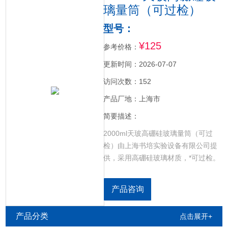
璃量筒（可过检）
型号：
¥125
参考价格：
更新时间：2026-07-07
访问次数：152
产品厂地：上海市
简要描述：
2000ml天玻高硼硅玻璃量筒（可过
检）由上海书培实验设备有限公司提
供，采用高硼硅玻璃材质，*可过检。
另外还提供天玻容量瓶，天玻比色
管，天玻白色酸式滴定管，天玻棕色
产品咨询
酸式滴定管，天玻白色碱式滴定管，
天玻座式微量滴定管，天玻全自动滴
产品分类
点击展开+
定管，天玻棕色碱式滴定管，天玻四