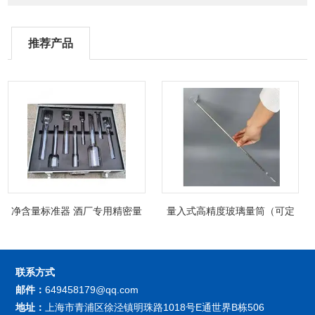
推荐产品
净含量标准器 酒厂专用精密量
量入式高精度玻璃量筒（可定
筒（可过检）
制精密过检）
联系方式
邮件：
649458179@qq.com
地址：
上海市青浦区徐泾镇明珠路1018号E通世界B栋506