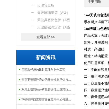
主要用途
天玻容量瓶
天玻玻璃量筒（A级）
1ml天玻白色
天玻具塞比色管（A级）
示在所指温度下
天玻酸碱滴定管（A级）
1ml天玻白色
产品名称：天玻
查看全部 >>
规格：具塞透明 1m
材质：高硼硅
用途：精确配置
新闻资讯
使用注意事项：
一：不能在容量
无菌采样袋的设计原理与制作工艺
二：用于洗涤烧
电动不锈钢升降台的安全性能评估与控制
三：容量瓶不能
利用土壤颗粒分析吸管进行土壤颗粒定量分析的研究
四：容量瓶只能
五：容量瓶用毕
不锈钢开口直壁容器在应用中如何进行维护和保养？
六：容量瓶只能