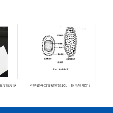
低浓度颗粒物
不锈钢开口直壁容器10L（蛔虫卵测定）