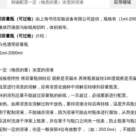
精确配置一定（物质的量）浓度的溶液
应用领域
透明容量瓶（可过检）
由上海书培实验设备有限公司提供，规格有（1ml-20
液体凹液面与标线相切时，体积相等。
透明容量瓶（可过检）
介绍：
白色透明容量瓶
l-2000ml
一定（物质的量）浓度的溶液
检验密闭性 将容量瓶倒转后 观察是否漏水 再将瓶塞旋转180度观察是否
瓶里进行溶质的溶解，应将溶质在烧杯中溶解后转移到容量瓶里。
杯的溶剂总量不能超过容量瓶的标线，一旦超过，必须重新进行配置。
加热。如果溶质在溶解过程中放热，要待溶液冷却后再转移，温度升高瓶
用于配制溶液，不能储存溶液，因为溶液可能会对瓶体进行腐蚀，从而使
应及时洗涤干净塞上瓶塞，并在塞子与瓶口之间夹一纸条，防止瓶塞与瓶
配制一定的溶液，但是一般保留4位有效数字，（如：250.0ml），不