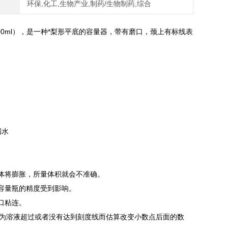
环保,化工,生物产业,制药/生物制药,综合
00ml），是一种*梨形平底的容量器，带有磨口，颈上有标线表
漏水
体将膨胀，所量体积就会不准确。
容量瓶的精度受到影响。
口粘连。
能因为溶液超过或者没有达到刻度线而估算改变小数点后面的数