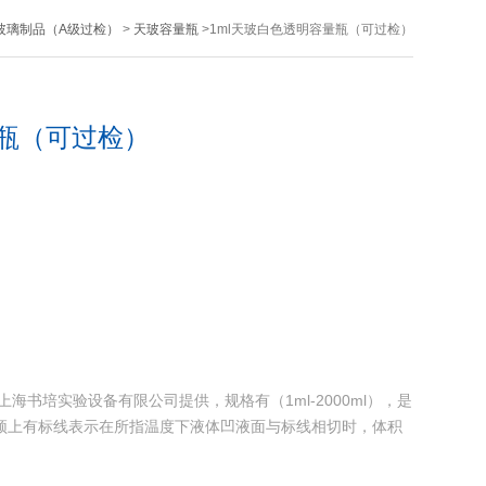
玻璃制品（A级过检）
>
天玻容量瓶
>1ml天玻白色透明容量瓶（可过检）
量瓶（可过检）
海书培实验设备有限公司提供，规格有（1ml-2000ml），是
颈上有标线表示在所指温度下液体凹液面与标线相切时，体积