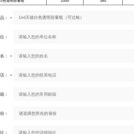
白色透明容量瓶
2000
380
品：
位：
名：
话：
箱：
份：
址：