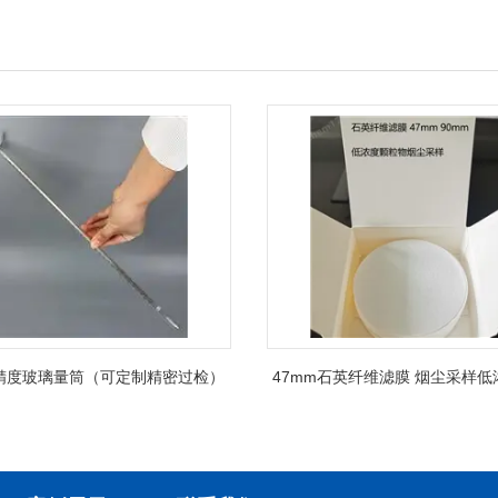
精度玻璃量筒（可定制精密过检）
47mm石英纤维滤膜 烟尘采样