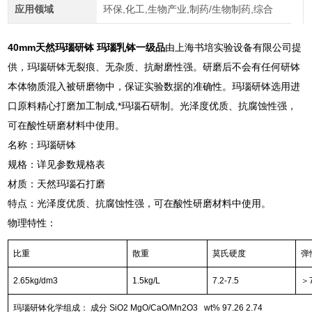
应用领域
环保,化工,生物产业,制药/生物制药,综合
40mm天然玛瑙研钵 玛瑙乳钵一级品
由上海书培实验设备有限公司提
供，玛瑙研钵无裂痕、无杂质、抗耐磨性强。研磨后不会有任何研钵
本体物质混入被研磨物中，保证实验数据的准确性。玛瑙研钵选用进
口原料精心打磨加工制成,*玛瑙石研制。光泽度优质、抗腐蚀性强，
可在酸性研磨材料中使用。
名称：玛瑙研钵
规格：详见参数规格表
材质：天然玛瑙石打磨
特点：
光泽度优质、抗腐蚀性强，可在酸性研磨材料中使用。
物理特性：
比重
散重
莫氏硬度
弹
2.65kg/dm3
1.5kg/L
7.2-7.5
＞
玛瑙研钵化学组成：
成分 SiO2 MgO/CaO/Mn2O3 wt% 97.26 2.74