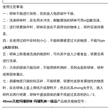
使用注意事项:
一：研钵不能进行加热，切勿放入电烘箱中干燥。
二：洗涤研钵时，应先用水冲洗，耐酸腐蚀的研钵可用xi盐酸洗涤。
三：进行研磨操作时，研钵应放在不易滑动的物体上，研杵应保持垂
直。
四：在使用过程中应特别小心，不能研磨硬度过大的物质，不能与qin
g氟酸接触。
五：研钵上附着难洗涤的物质时，可向其中放入少量食盐，研磨后再
进行洗涤。
六：大块的固体只能压碎，不能用研杵捣碎，否则会损坏研钵、研杵
或将固体溅出。
七：易爆物质只能轻轻压碎，不能研磨。研磨对皮肤有腐蚀性的物质
时，应在研钵上盖上厚纸片或塑料片，然后在其zhong央开孔，插入
研杵后再行研磨，研钵中盛放固体的量不得超过其容积的1／3。
40mm天然玛瑙研钵 玛瑙乳钵一级品
产品相关规格型号：