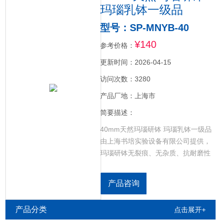
玛瑙乳钵一级品
型号：SP-MNYB-40
¥140
参考价格：
更新时间：2026-04-15
访问次数：3280
产品厂地：上海市
简要描述：
40mm天然玛瑙研钵 玛瑙乳钵一级品
由上海书培实验设备有限公司提供，
玛瑙研钵无裂痕、无杂质、抗耐磨性
强。研磨后不会有任何研钵本体物质
混入被研磨物中，保证实验数据的准
产品咨询
确性。玛瑙研钵选用进口原料精心打
磨加工制成,*玛瑙石研制。光泽度优
产品分类
点击展开+
质、抗腐蚀性强，可在酸性研磨材料