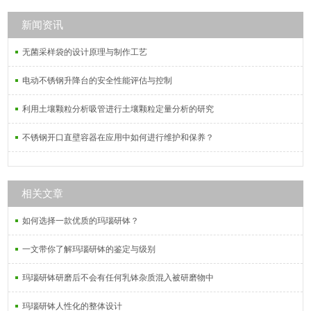
中使用。
新闻资讯
无菌采样袋的设计原理与制作工艺
电动不锈钢升降台的安全性能评估与控制
利用土壤颗粒分析吸管进行土壤颗粒定量分析的研究
不锈钢开口直壁容器在应用中如何进行维护和保养？
相关文章
如何选择一款优质的玛瑙研钵？
一文带你了解玛瑙研钵的鉴定与级别
玛瑙研钵研磨后不会有任何乳钵杂质混入被研磨物中
玛瑙研钵人性化的整体设计