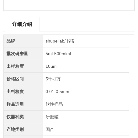
详细介绍
品牌
shupeilab/书培
批次研磨量
5ml-500mlml
出样粒度
10μm
价格区间
5千-1万
出料粒度
0.01-0.5mm
样品适用
软性样品
仪器种类
研磨罐
产地类别
国产