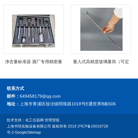
净含量标准器 酒厂专用精密量
量入式高精度玻璃量筒（可定
筒（可过检）
制精密过检）
联系方式
邮件：
649458179@qq.com
地址：
上海市青浦区徐泾镇明珠路1018号E通世界B栋506
技术支持：
化工仪器网
管理登陆
上海书培实验设备有限公司
版权所有 2019
沪ICP备16018728
号-2
GoogleSitemap