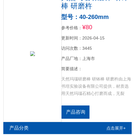
棒 研磨杵
型号：40-260mm
¥80
参考价格：
更新时间：2026-04-15
访问次数：3445
产品厂地：上海市
简要描述：
天然玛瑙研磨棒 研钵棒 研磨杵由上海
书培实验设备有限公司提供，材质选
用天然玛瑙石精心打磨而成，无裂
痕、无杂质、抗耐磨性强。研磨后不
会有任何研钵本体物质混入被研磨物
产品咨询
中，保证实验数据的准确性。光泽度
优质、抗腐蚀性强，可在酸性研磨材
产品分类
点击展开+
料中使用。