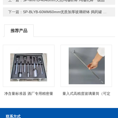
上一篇：
SP-MNYB-4040mm天然玛瑙研钵 玛瑙乳钵一级品
下一篇：
SP-BLYB-60MM60mm优质加厚玻璃研钵 捣药罐 研药碗
推荐产品
净含量标准器 酒厂专用精密量
量入式高精度玻璃量筒（可定
筒（可过检）
制精密过检）
联系方式