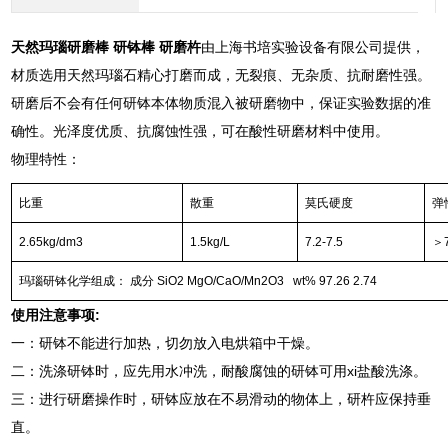
天然玛瑙研磨棒 研钵棒 研磨杵
由上海书培实验设备有限公司提供，
材质选用天然玛瑙石精心打磨而成，无裂痕、无杂质、抗耐磨性强。
研磨后不会有任何研钵本体物质混入被研磨物中，保证实验数据的准
确性。光泽度优质、抗腐蚀性强，可在酸性研磨材料中使用。
物理特性：
比重
散重
莫氏硬度
弹
2.65kg/dm3
1.5kg/L
7.2-7.5
＞
玛瑙研钵化学组成： 成分 SiO2 MgO/CaO/Mn2O3 wt% 97.26 2.74
使用注意事项:
一：研钵不能进行加热，切勿放入电烘箱中干燥。
二：洗涤研钵时，应先用水冲洗，耐酸腐蚀的研钵可用xi盐酸洗涤。
三：进行研磨操作时，研钵应放在不易滑动的物体上，研杵应保持垂
直。