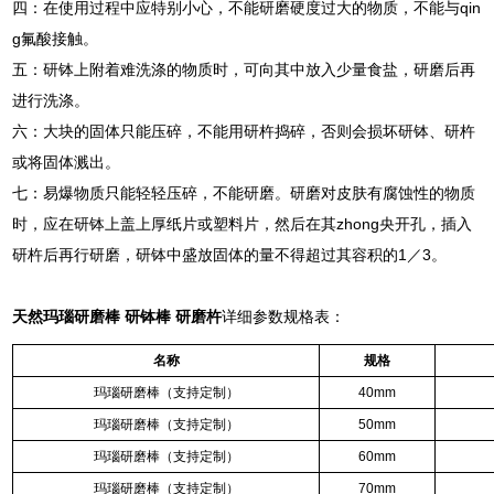
四：在使用过程中应特别小心，不能研磨硬度过大的物质，不能与qin
g氟酸接触。
五：研钵上附着难洗涤的物质时，可向其中放入少量食盐，研磨后再
进行洗涤。
六：大块的固体只能压碎，不能用研杵捣碎，否则会损坏研钵、研杵
或将固体溅出。
七：易爆物质只能轻轻压碎，不能研磨。研磨对皮肤有腐蚀性的物质
时，应在研钵上盖上厚纸片或塑料片，然后在其zhong央开孔，插入
研杵后再行研磨，研钵中盛放固体的量不得超过其容积的1／3。
天然玛瑙研磨棒 研钵棒 研磨杵
详细参数规格表：
名称
规格
玛瑙研磨棒（支持定制）
40mm
玛瑙研磨棒（支持定制）
50mm
玛瑙研磨棒（支持定制）
60mm
玛瑙研磨棒（支持定制）
70mm