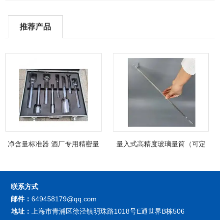
推荐产品
净含量标准器 酒厂专用精密量
量入式高精度玻璃量筒（可定
筒（可过检）
制精密过检）
联系方式
邮件：
649458179@qq.com
地址：
上海市青浦区徐泾镇明珠路1018号E通世界B栋506