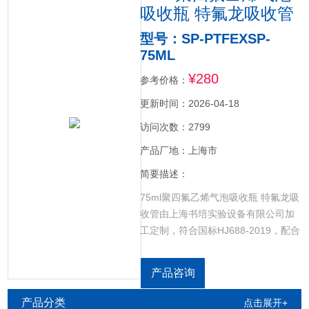
吸收瓶 特氟龙吸收管
型号：SP-PTFEXSP-
75ML
¥280
参考价格：
更新时间：2026-04-18
访问次数：2799
产品厂地：上海市
简要描述：
75ml聚四氟乙烯气泡吸收瓶 特氟龙吸
收管由上海书培实验设备有限公司加
工定制，符合国标HJ688-2019，配合
其它其它相关产品进行fu化氢的测定
产品，耐酸碱腐蚀。定制各种聚四氟
产品咨询
乙烯材质实验室制品，可根据图纸加
工定制，常规耗材现货供应，规格齐
产品分类
点击展开+