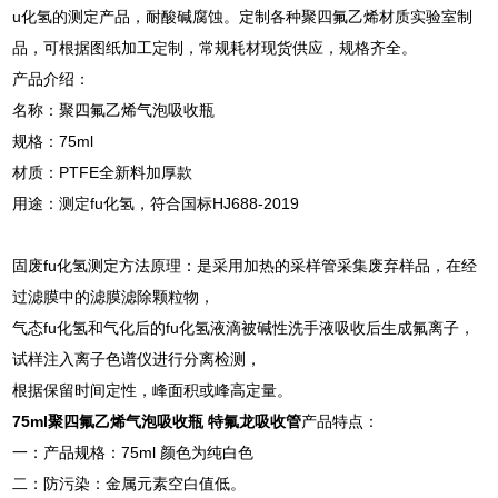
u化氢的测定产品，耐酸碱腐蚀。定制各种聚四氟乙烯材质实验室制
品，可根据图纸加工定制，常规耗材现货供应，规格齐全。
产品介绍：
名称：聚四氟乙烯气泡吸收瓶
规格：75ml
材质：PTFE全新料加厚款
用途：测定fu化氢，符合国标HJ688-2019
固废fu化氢测定方法原理：是采用加热的采样管采集废弃样品，在经
过滤膜中的滤膜滤除颗粒物，
气态fu化氢和气化后的fu化氢液滴被碱性洗手液吸收后生成氟离子，
试样注入离子色谱仪进行分离检测，
根据保留时间定性，峰面积或峰高定量。
75ml聚四氟乙烯气泡吸收瓶 特氟龙吸收管
产品特点：
一：产品规格：75ml 颜色为纯白色
二：防污染：金属元素空白值低。