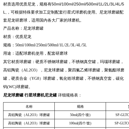
材质选用优质尼龙，规格有50ml/100ml/250ml/500ml/1L/2L/3L/4L/5
L,，可根据特殊要求加工定制配套行星式球磨机使用。尼龙球磨罐配
套尼龙研磨球，适用国内各大厂家的球磨机。
产品名称：尼龙球磨罐
材质：优质尼龙
规格：50ml/100ml/250ml/500ml/1L/2L/3L/4L/5L
用途：适配球磨机使用，配套研磨球
其它材质球磨罐：硬质不锈钢球磨罐，不锈钢真空罐，玛瑙球磨罐，
高铝陶瓷（AL2O3），尼龙球磨罐，聚四氟乙烯球磨罐，聚氨酯球磨
罐，硬质合金（YG8）球磨罐，氧化锆球磨罐，不锈钢真空套，碳化
钨(WC)球磨罐。
尼龙球磨罐 行星球磨机尼龙罐
详细规格表：
名称
规格
高铝陶瓷（AL2O3）球磨罐
50ml(四个/套)
SP-GLT
高铝陶瓷（AL2O3）球磨罐
100ml(四个/套)
SP-GLT