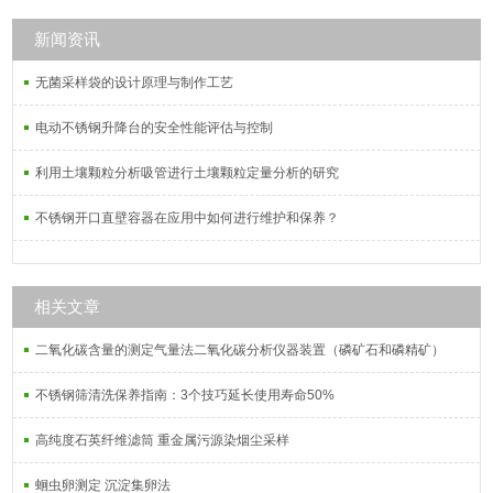
新闻资讯
无菌采样袋的设计原理与制作工艺
电动不锈钢升降台的安全性能评估与控制
利用土壤颗粒分析吸管进行土壤颗粒定量分析的研究
不锈钢开口直壁容器在应用中如何进行维护和保养？
相关文章
二氧化碳含量的测定气量法二氧化碳分析仪器装置（磷矿石和磷精矿）
不锈钢筛清洗保养指南：3个技巧延长使用寿命50%
高纯度石英纤维滤筒 重金属污源染烟尘采样
蛔虫卵测定 沉淀集卵法