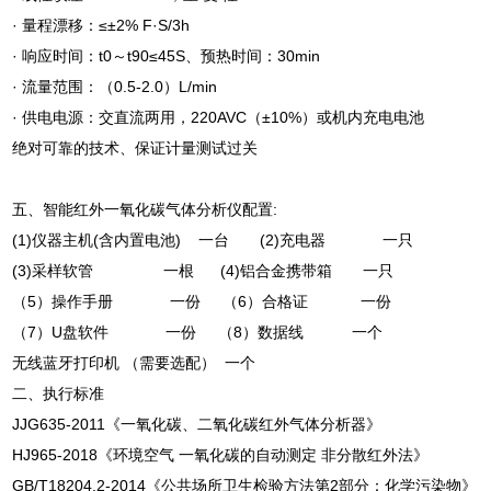
· 量程漂移：≤±2% F·S/3h
· 响应时间：t0～t90≤45S、预热时间：30min
· 流量范围：（0.5-2.0）L/min
· 供电电源：交直流两用，220AVC（±10%）或机内充电电池
绝对可靠的技术、保证计量测试过关
五、智能红外一氧化碳气体分析仪配置:
(1)仪器主机(含内置电池) 一台 (2)充电器 一只
(3)采样软管 一根 (4)铝合金携带箱 一只
（5）操作手册 一份 （6）合格证 一份
（7）U盘软件 一份 （8）数据线 一个
无线蓝牙打印机 （需要选配） 一个
二、执行标准
JJG635-2011《一氧化碳、二氧化碳红外气体分析器》
HJ965-2018《环境空气 一氧化碳的自动测定 非分散红外法》
GB/T18204.2-2014《公共场所卫生检验方法第2部分：化学污染物》