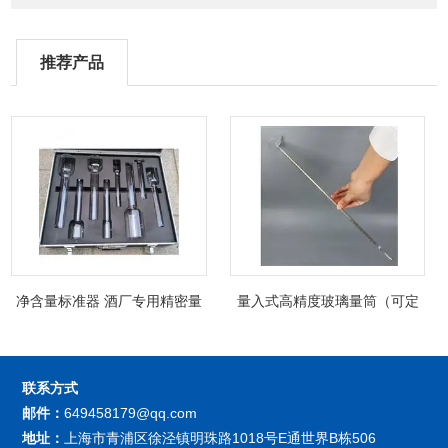
推荐产品
净含量标准器 酒厂专用精密量
量入式高精度玻璃量筒（可定
筒（可过检）
制精密过检）
联系方式
邮件：
649458179@qq.com
地址：
上海市青浦区徐泾镇明珠路1018号E通世界B栋506