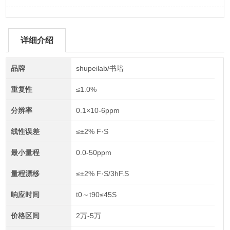
详细介绍
品牌
shupeilab/书培
重复性
≤1.0%
分辨率
0.1×10-6ppm
线性误差
≤±2% F·S
最小量程
0.0-50ppm
量程漂移
≤±2% F·S/3hF.S
响应时间
t0～t90≤45S
价格区间
2万-5万