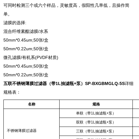
可同时检测三个或六个样品，灵敏度高，假阳性几率低，且操作简
单。
滤膜的选择:
混合纤维素酯滤膜/水系
50mm*0.45um;50张/盒
50mm*0.22um;50张/盒
微孔滤膜/有机系(PVDF材质)
50mm*0.45um;50张/盒
50mm*0.22um;50张/盒
五联不锈钢薄膜过滤器（带1L抽滤瓶+泵）SP-BXGBMGLQ-5S
详细
规格表：
名称
规格
单联（带
1L
抽滤瓶
+
泵）
双联（带
1L
抽滤瓶
+
泵）
不锈钢薄膜过滤器
三联（带
1L
抽滤瓶
+
泵）