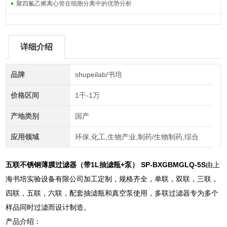
聚四氟乙烯离心管在细胞分离中的优势分析
详细介绍
品牌
shupeilab/书培
价格区间
1千-1万
产地类别
国产
应用领域
环保,化工,生物产业,制药/生物制药,综合
五联不锈钢薄膜过滤器（带1L抽滤瓶+泵）
SP-BXGBMGLQ-5S
由上
海书培实验设备有限公司加工定制，规格齐全，单联，双联，三联，
四联，五联，六联，配套抽滤瓶和真空泵使用，多联过滤器专为多个
样品同时过滤而设计制造。
产品介绍：