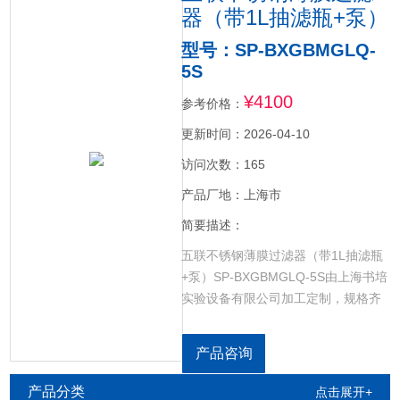
器（带1L抽滤瓶+泵）
型号：SP-BXGBMGLQ-
5S
¥4100
参考价格：
更新时间：2026-04-10
访问次数：165
产品厂地：上海市
简要描述：
五联不锈钢薄膜过滤器（带1L抽滤瓶
+泵）SP-BXGBMGLQ-5S由上海书培
实验设备有限公司加工定制，规格齐
全，单联，双联，三联，四联，五
联，六联，配套抽滤瓶和真空泵使
产品咨询
用，多联过滤器专为多个样品同时过
滤而设计制造。
产品分类
点击展开+