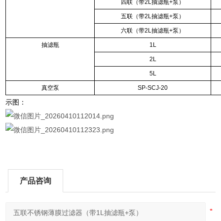
四联（带
2L
抽滤瓶
+
泵）
五联（带
2L
抽滤瓶
+
泵）
六联（带
2L
抽滤瓶
+
泵）
抽滤瓶
1L
2L
5L
真空泵
SP-SCJ-20
示图：
产品咨询