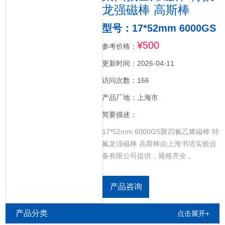
龙强磁棒 高斯棒
型号：17*52mm 6000GS
¥500
参考价格：
更新时间：2026-04-11
访问次数：166
产品厂地：上海市
简要描述：
17*52mm 6000GS聚四氟乙烯磁棒 特
氟龙强磁棒 高斯棒由上海书培实验设
备有限公司提供，规格齐全，
17*52mm
5000GS,5500GS,6000GS,6500GS,70
产品咨询
聚四氟强力磁棒 主要用于锂电池正负
极材料分析检查，析出磁性物质 内部
产品分类
点击展开+
为强力磁铁 .