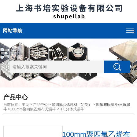
网站导航
产品中心
当前位置：
主页
>
产品中心
>
聚四氟乙烯耗材（定制）
>
四氟布氏漏斗/三角漏
斗
>100mm聚四氟乙烯布氏漏斗 PTFE分体式漏斗
100mm聚四氟乙烯布