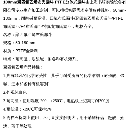
100mm聚四氟乙烯布氏漏斗 PTFE分体式漏斗
由上海书培实验设备有
限公司专业生产加工定制，可以根据实际需求定做各种规格，50mm-
180mm，耐酸碱耐高温。四氟布氏漏斗/聚四氟乙烯布氏漏斗/PTFE
布氏漏斗/F4布氏漏斗/特氟龙布氏漏斗，规格齐全。
名称：聚四氟乙烯布氏漏斗
规格：50-180mm
材质：PTFE全新料
特点：耐高温，耐酸碱，耐各种有机溶剂。
聚四氟乙烯产品特性：
1.具有非凡的化学耐受性，几乎可耐受所有的化学溶剂（耐强酸、强
碱、汪水和各种有机溶剂）
2.外观纯白色
3.耐高温：使用温度-200～+250℃，电热板上短期可耐300度
4.耐低温：-196℃可保持5%
5.需在石棉网上使用，不可直接接触明火，用于消解样品、赶酸、煮
沸、蒸干等处理