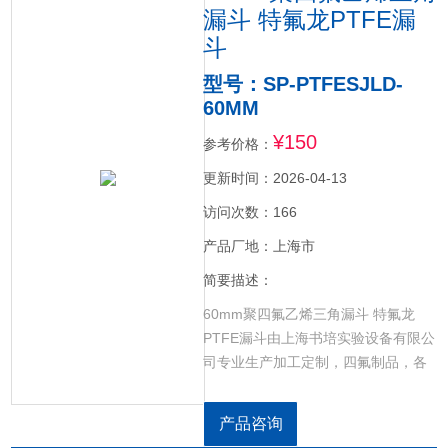
漏斗 特氟龙PTFE漏
斗
型号：SP-PTFESJLD-
60MM
¥150
参考价格：
更新时间：2026-04-13
访问次数：166
产品厂地：上海市
简要描述：
60mm聚四氟乙烯三角漏斗 特氟龙
PTFE漏斗由上海书培实验设备有限公
司专业生产加工定制，四氟制品，各
种规格聚四氟乙烯离心管，聚四氟乙
烯坩埚，聚四氟乙烯烧杯，聚四氟乙
产品咨询
烯搅拌桨，聚四氟乙烯容量瓶，聚四