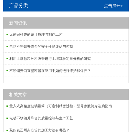
氟乙烯三口烧杯以及各种聚四氟乙烯
产品分类
点击展开+
制品。产品广泛应用于化工、机械、
高校、科研机构、航空、电子等领
新闻资讯
域。
无菌采样袋的设计原理与制作工艺
电动不锈钢升降台的安全性能评估与控制
利用土壤颗粒分析吸管进行土壤颗粒定量分析的研究
不锈钢开口直壁容器在应用中如何进行维护和保养？
相关文章
量入式高精度玻璃量筒（可定制精密过检）型号参数简介选购指南
电动不锈钢升降台的质量控制与生产工艺
聚四氟乙烯离心管的加工方法有哪些？