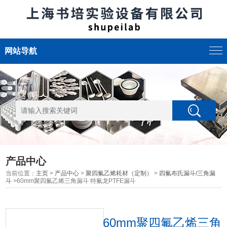
网站导航
产品中心
当前位置：
主页
>
产品中心
>
聚四氟乙烯耗材（定制）
>
四氟布氏漏斗/三角漏
斗
>60mm聚四氟乙烯三角漏斗 特氟龙PTFE漏斗
60mm聚四氟乙烯三角