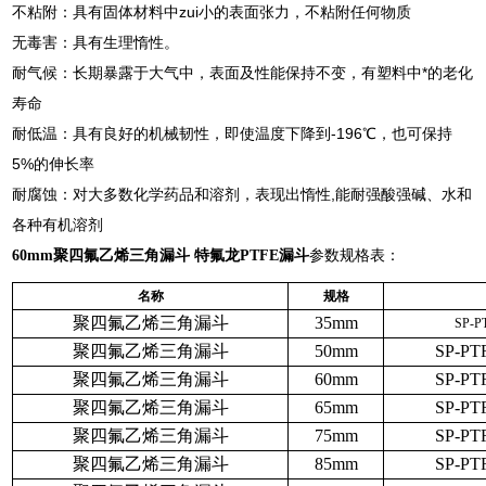
不粘附：具有固体材料中zui小的表面张力，不粘附任何物质
无毒害：具有生理惰性。
耐气候：长期暴露于大气中，表面及性能保持不变，有塑料中*的老化
寿命
耐低温：具有良好的机械韧性，即使温度下降到-196℃，也可保持
5%的伸长率
耐腐蚀：对大多数化学药品和溶剂，表现出惰性,能耐强酸强碱、水和
各种有机溶剂
60mm聚四氟乙烯三角漏斗 特氟龙PTFE漏斗
参数规格表：
名称
规格
聚四氟乙烯三角漏斗
35mm
SP-P
聚四氟乙烯三角漏斗
50mm
SP-PT
聚四氟乙烯三角漏斗
60mm
SP-PT
聚四氟乙烯三角漏斗
65mm
SP-PT
聚四氟乙烯三角漏斗
75mm
SP-PT
聚四氟乙烯三角漏斗
85mm
SP-PT